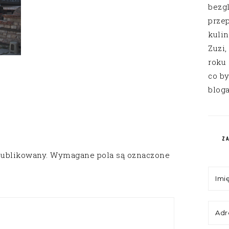
bezg
przep
kuli
Zuzi,
roku
co by
bloga
Z
publikowany.
Wymagane pola są oznaczone