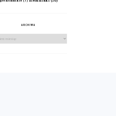
ziemniaki
(10)
getariańskie
(7)
ARCHIWA
iwa