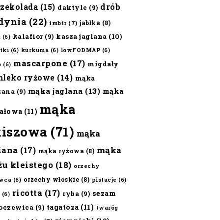
czekolada
(15)
drób
daktyle
(9)
dynia
(22)
jabłka
(8)
imbir
(7)
kalafior
(9)
kasza jaglana
(10)
ż
(6)
tki
(6)
kurkuma
(6)
lowFODMAP
(6)
mascarpone
(17)
migdały
o
(6)
mleko ryżowe
(14)
mąka
mąka jaglana
(13)
mąka
zana
(9)
mąka
ałowa
(11)
kiszowa
(71)
mąka
iana
(17)
mąka
mąka ryżowa
(8)
żu kleistego
(18)
orzechy
orzechy włoskie
(8)
wca
(6)
pistacje
(6)
ricotta
(17)
sezam
ryba
(9)
(6)
tagatoza
(11)
oczewica
(9)
twaróg