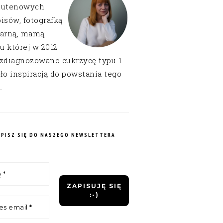
lutenowych
isów, fotografką
narną, mamą
 u której w 2012
 zdiagnozowano cukrzycę typu 1
ło inspiracją do powstania tego
.
APISZ SIĘ DO NASZEGO NEWSLETTERA