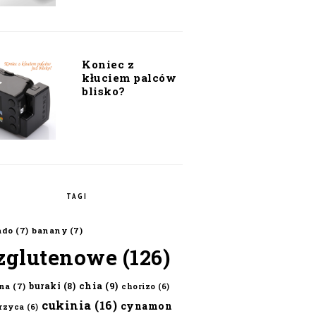
Koniec z
kłuciem palców
blisko?
TAGI
ado
(7)
banany
(7)
zglutenowe
(126)
chia
(9)
buraki
(8)
na
(7)
chorizo
(6)
cukinia
(16)
cynamon
erzyca
(6)