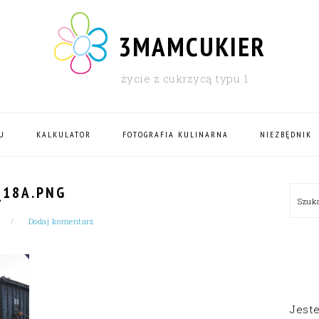
3MAMCUKIER
życie z cukrzycą typu 1
U
KALKULATOR
FOTOGRAFIA KULINARNA
NIEZBĘDNIK
PRI
_18A.PNG
Szu
SID
Dodaj komentarz
Jest