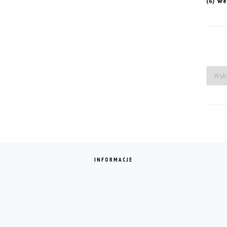
we
(6)
Arch
INFORMACJE