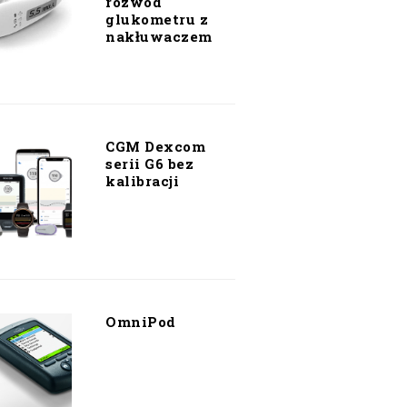
rozwód
glukometru z
nakłuwaczem
CGM Dexcom
serii G6 bez
kalibracji
OmniPod