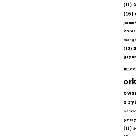
(11)
(16)
jarmu
krewe
mang
(10)
gryc
migd
or
ows
z ry
nerko
pstrąg
(11)
s