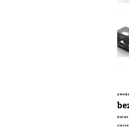
awok
be
boćwi
cieci