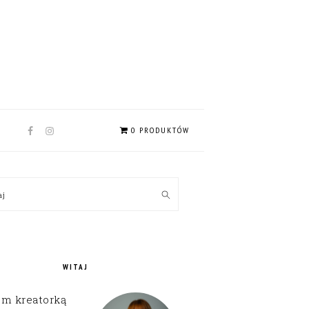
NAV
0 PRODUKTÓW
SOCIAL
MENU
MARY
kaj
EBAR
WITAJ
em kreatorką