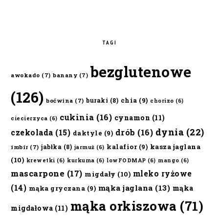
TAGI
bezglutenowe
awokado
(7)
banany
(7)
(126)
chia
(9)
buraki
(8)
boćwina
(7)
chorizo
(6)
cukinia
(16)
cynamon
(11)
ciecierzyca
(6)
dynia
(22)
czekolada
(15)
drób
(16)
daktyle
(9)
kalafior
(9)
kasza jaglana
jabłka
(8)
imbir
(7)
jarmuż
(6)
(10)
krewetki
(6)
kurkuma
(6)
lowFODMAP
(6)
mango
(6)
mascarpone
(17)
mleko ryżowe
migdały
(10)
(14)
mąka jaglana
(13)
mąka
mąka gryczana
(9)
mąka orkiszowa
(71)
migdałowa
(11)