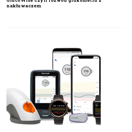
GlucoWise czyli rozwód glukometru z
nakłuwaczem