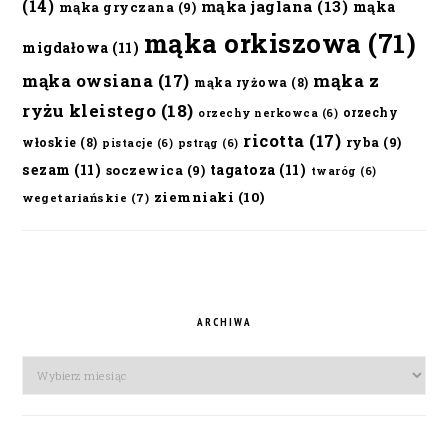
(14)
mąka jaglana
(13)
mąka
mąka gryczana
(9)
mąka orkiszowa
(71)
migdałowa
(11)
mąka owsiana
(17)
mąka z
mąka ryżowa
(8)
ryżu kleistego
(18)
orzechy
orzechy nerkowca
(6)
ricotta
(17)
ryba
(9)
włoskie
(8)
pistacje
(6)
pstrąg
(6)
sezam
(11)
tagatoza
(11)
soczewica
(9)
twaróg
(6)
ziemniaki
(10)
wegetariańskie
(7)
ARCHIWA
Archiwa