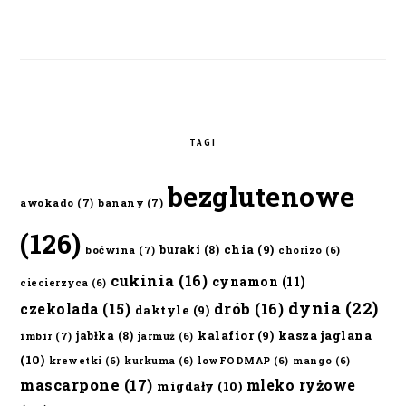
TAGI
bezglutenowe
awokado
(7)
banany
(7)
(126)
chia
(9)
buraki
(8)
boćwina
(7)
chorizo
(6)
cukinia
(16)
cynamon
(11)
ciecierzyca
(6)
dynia
(22)
czekolada
(15)
drób
(16)
daktyle
(9)
kalafior
(9)
kasza jaglana
jabłka
(8)
imbir
(7)
jarmuż
(6)
(10)
krewetki
(6)
kurkuma
(6)
lowFODMAP
(6)
mango
(6)
mascarpone
(17)
mleko ryżowe
migdały
(10)