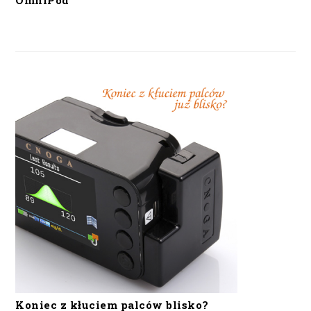
OmniPod
Koniec z kłuciem palców blisko?