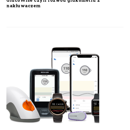
GlucoWise czyli rozwód glukometru z
nakłuwaczem