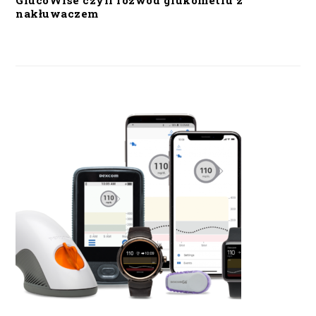
GlucoWise czyli rozwód glukometru z
nakłuwaczem