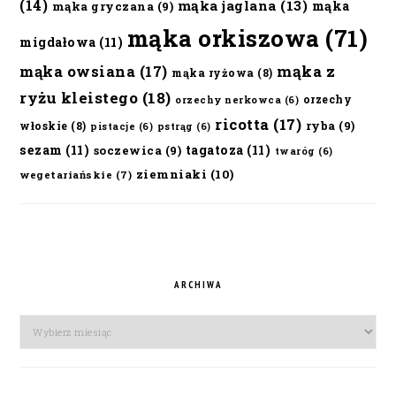
(14)
mąka jaglana
(13)
mąka
mąka gryczana
(9)
mąka orkiszowa
(71)
migdałowa
(11)
mąka owsiana
(17)
mąka z
mąka ryżowa
(8)
ryżu kleistego
(18)
orzechy
orzechy nerkowca
(6)
ricotta
(17)
ryba
(9)
włoskie
(8)
pistacje
(6)
pstrąg
(6)
sezam
(11)
tagatoza
(11)
soczewica
(9)
twaróg
(6)
ziemniaki
(10)
wegetariańskie
(7)
ARCHIWA
Archiwa