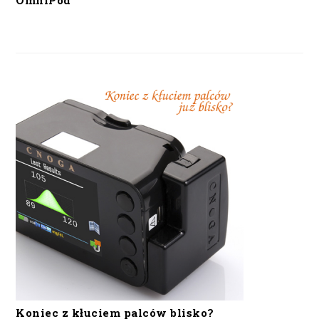
OmniPod
Koniec z kłuciem palców blisko?