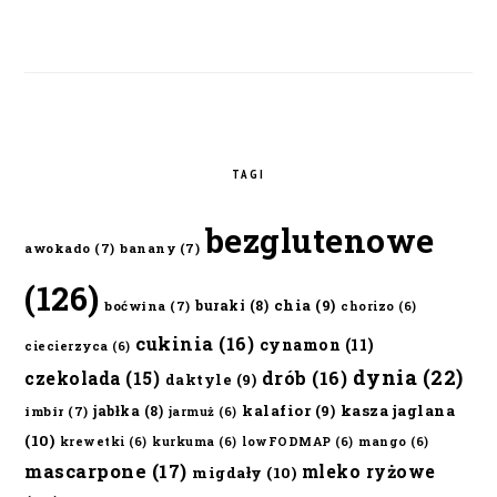
TAGI
bezglutenowe
awokado
(7)
banany
(7)
(126)
chia
(9)
buraki
(8)
boćwina
(7)
chorizo
(6)
cukinia
(16)
cynamon
(11)
ciecierzyca
(6)
dynia
(22)
czekolada
(15)
drób
(16)
daktyle
(9)
kalafior
(9)
kasza jaglana
jabłka
(8)
imbir
(7)
jarmuż
(6)
(10)
krewetki
(6)
kurkuma
(6)
lowFODMAP
(6)
mango
(6)
mascarpone
(17)
mleko ryżowe
migdały
(10)