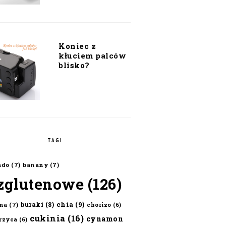
Koniec z
kłuciem palców
blisko?
TAGI
ado
(7)
banany
(7)
zglutenowe
(126)
chia
(9)
buraki
(8)
na
(7)
chorizo
(6)
cukinia
(16)
cynamon
erzyca
(6)