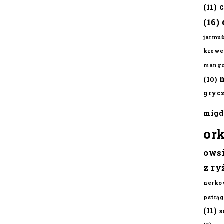
(11)
(16)
jarmu
krewe
mang
(10)
gryc
migd
or
ows
z ry
nerko
pstrąg
(11)
s