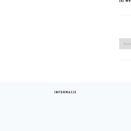
we
(6)
Arch
INFORMACJE