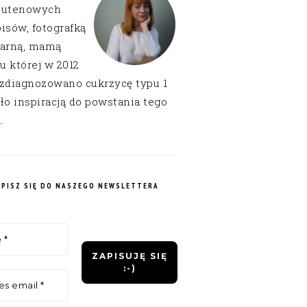
lutenowych
isów, fotografką
narną, mamą
 u której w 2012
 zdiagnozowano cukrzycę typu 1
ło inspiracją do powstania tego
.
APISZ SIĘ DO NASZEGO NEWSLETTERA