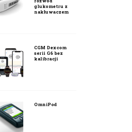
rozwód
glukometru z
nakłuwaczem
CGM Dexcom
serii G6 bez
kalibracji
OmniPod