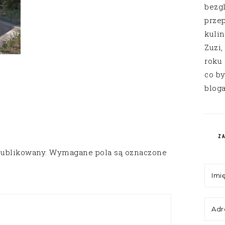
bezg
przep
kuli
Zuzi,
roku
co by
bloga
Z
publikowany.
Wymagane pola są oznaczone