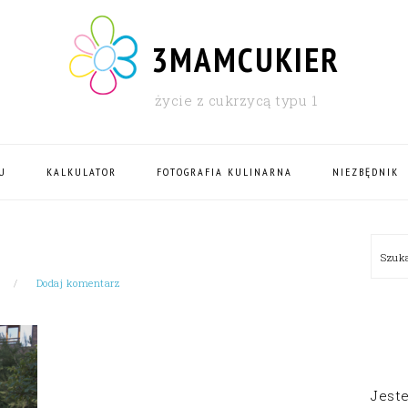
3MAMCUKIER
życie z cukrzycą typu 1
U
KALKULATOR
FOTOGRAFIA KULINARNA
NIEZBĘDNIK
PRI
Szu
SID
Dodaj komentarz
Jest