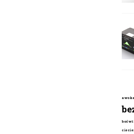
awok
be
boćwi
cieci