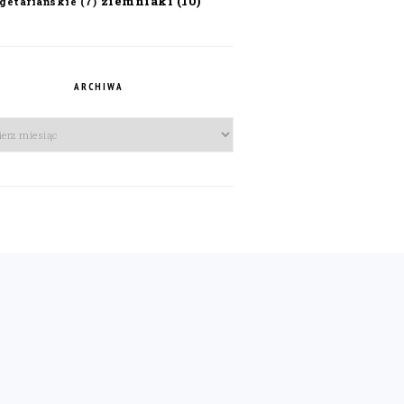
ziemniaki
(10)
getariańskie
(7)
ARCHIWA
iwa