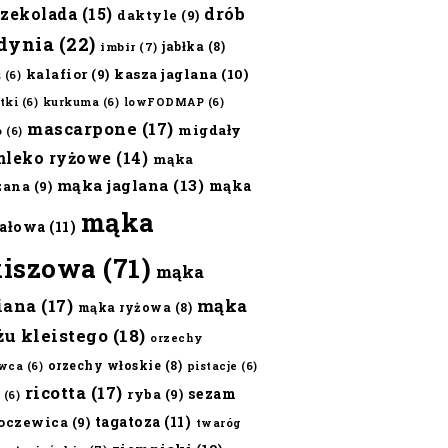
czekolada
(15)
drób
daktyle
(9)
dynia
(22)
jabłka
(8)
imbir
(7)
kalafior
(9)
kasza jaglana
(10)
ż
(6)
tki
(6)
kurkuma
(6)
lowFODMAP
(6)
mascarpone
(17)
migdały
o
(6)
mleko ryżowe
(14)
mąka
mąka jaglana
(13)
mąka
zana
(9)
mąka
ałowa
(11)
kiszowa
(71)
mąka
iana
(17)
mąka
mąka ryżowa
(8)
żu kleistego
(18)
orzechy
orzechy włoskie
(8)
wca
(6)
pistacje
(6)
ricotta
(17)
sezam
ryba
(9)
(6)
tagatoza
(11)
oczewica
(9)
twaróg