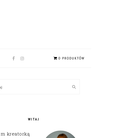
NAV
0 PRODUKTÓW
SOCIAL
MENU
MARY
kaj
EBAR
WITAJ
em kreatorką