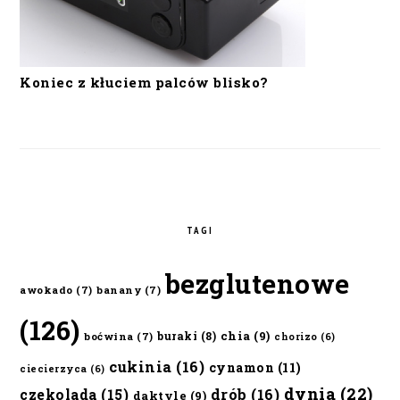
Koniec z kłuciem palców blisko?
TAGI
bezglutenowe
awokado
(7)
banany
(7)
(126)
chia
(9)
buraki
(8)
boćwina
(7)
chorizo
(6)
cukinia
(16)
cynamon
(11)
ciecierzyca
(6)
dynia
(22)
czekolada
(15)
drób
(16)
daktyle
(9)