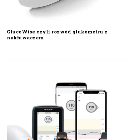
GlucoWise czyli rozwód glukometru z
nakłuwaczem