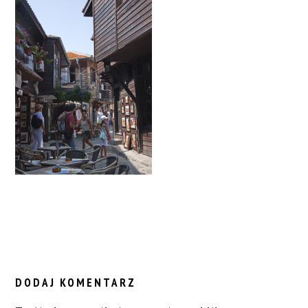
READER
INTERACTIONS
DODAJ KOMENTARZ