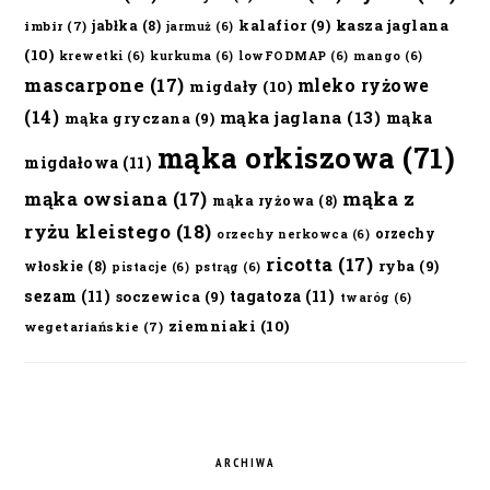
kalafior
(9)
kasza jaglana
jabłka
(8)
imbir
(7)
jarmuż
(6)
(10)
krewetki
(6)
kurkuma
(6)
lowFODMAP
(6)
mango
(6)
mascarpone
(17)
mleko ryżowe
migdały
(10)
(14)
mąka jaglana
(13)
mąka
mąka gryczana
(9)
mąka orkiszowa
(71)
migdałowa
(11)
mąka owsiana
(17)
mąka z
mąka ryżowa
(8)
ryżu kleistego
(18)
orzechy
orzechy nerkowca
(6)
ricotta
(17)
ryba
(9)
włoskie
(8)
pistacje
(6)
pstrąg
(6)
sezam
(11)
tagatoza
(11)
soczewica
(9)
twaróg
(6)
ziemniaki
(10)
wegetariańskie
(7)
ARCHIWA