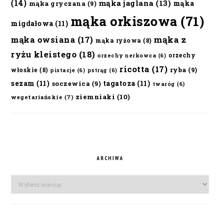
(14)
mąka jaglana
(13)
mąka
mąka gryczana
(9)
mąka orkiszowa
(71)
migdałowa
(11)
mąka owsiana
(17)
mąka z
mąka ryżowa
(8)
ryżu kleistego
(18)
orzechy
orzechy nerkowca
(6)
ricotta
(17)
ryba
(9)
włoskie
(8)
pistacje
(6)
pstrąg
(6)
sezam
(11)
tagatoza
(11)
soczewica
(9)
twaróg
(6)
ziemniaki
(10)
wegetariańskie
(7)
ARCHIWA
Archiwa