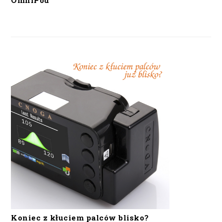
OmniPod
Koniec z kłuciem palców blisko?