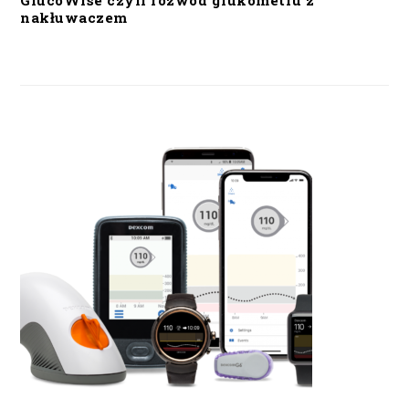
GlucoWise czyli rozwód glukometru z
nakłuwaczem