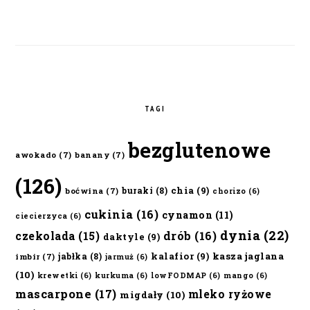
TAGI
bezglutenowe
awokado
(7)
banany
(7)
(126)
chia
(9)
buraki
(8)
boćwina
(7)
chorizo
(6)
cukinia
(16)
cynamon
(11)
ciecierzyca
(6)
dynia
(22)
czekolada
(15)
drób
(16)
daktyle
(9)
kalafior
(9)
kasza jaglana
jabłka
(8)
imbir
(7)
jarmuż
(6)
(10)
krewetki
(6)
kurkuma
(6)
lowFODMAP
(6)
mango
(6)
mascarpone
(17)
mleko ryżowe
migdały
(10)