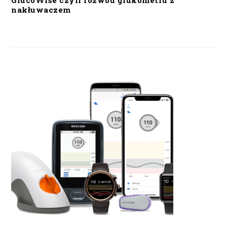
GlucoWise czyli rozwód glukometru z
nakłuwaczem