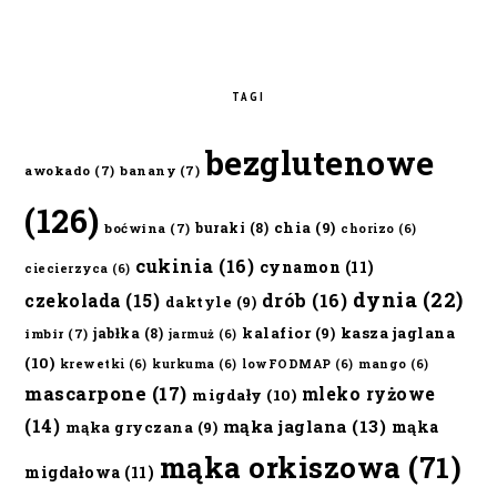
TAGI
bezglutenowe
awokado
(7)
banany
(7)
(126)
chia
(9)
buraki
(8)
boćwina
(7)
chorizo
(6)
cukinia
(16)
cynamon
(11)
ciecierzyca
(6)
dynia
(22)
czekolada
(15)
drób
(16)
daktyle
(9)
kalafior
(9)
kasza jaglana
jabłka
(8)
imbir
(7)
jarmuż
(6)
(10)
krewetki
(6)
kurkuma
(6)
lowFODMAP
(6)
mango
(6)
mascarpone
(17)
mleko ryżowe
migdały
(10)
(14)
mąka jaglana
(13)
mąka
mąka gryczana
(9)
mąka orkiszowa
(71)
migdałowa
(11)