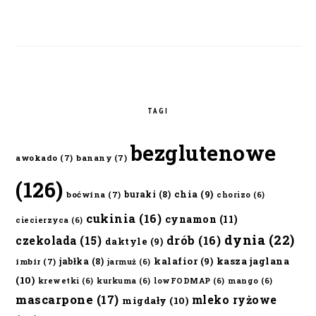
TAGI
bezglutenowe
awokado
(7)
banany
(7)
(126)
chia
(9)
buraki
(8)
boćwina
(7)
chorizo
(6)
cukinia
(16)
cynamon
(11)
ciecierzyca
(6)
dynia
(22)
czekolada
(15)
drób
(16)
daktyle
(9)
kalafior
(9)
kasza jaglana
jabłka
(8)
imbir
(7)
jarmuż
(6)
(10)
krewetki
(6)
kurkuma
(6)
lowFODMAP
(6)
mango
(6)
mascarpone
(17)
mleko ryżowe
migdały
(10)