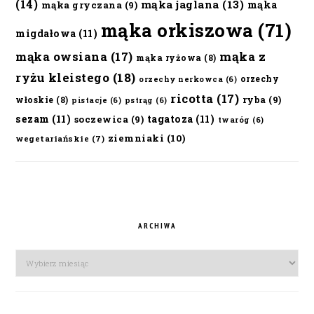
(14)
mąka jaglana
(13)
mąka
mąka gryczana
(9)
mąka orkiszowa
(71)
migdałowa
(11)
mąka owsiana
(17)
mąka z
mąka ryżowa
(8)
ryżu kleistego
(18)
orzechy
orzechy nerkowca
(6)
ricotta
(17)
ryba
(9)
włoskie
(8)
pistacje
(6)
pstrąg
(6)
sezam
(11)
tagatoza
(11)
soczewica
(9)
twaróg
(6)
ziemniaki
(10)
wegetariańskie
(7)
ARCHIWA
Archiwa