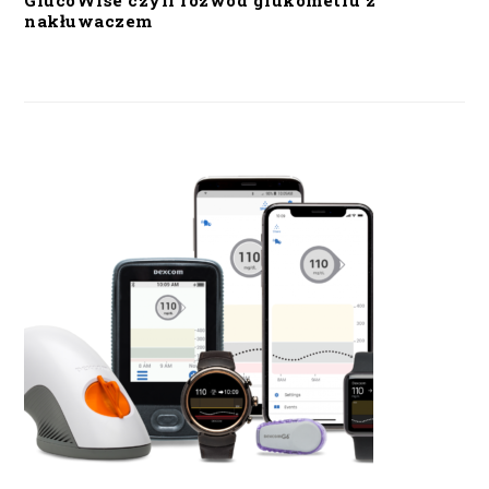
GlucoWise czyli rozwód glukometru z
nakłuwaczem