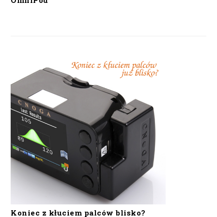
OmniPod
Koniec z kłuciem palców blisko?