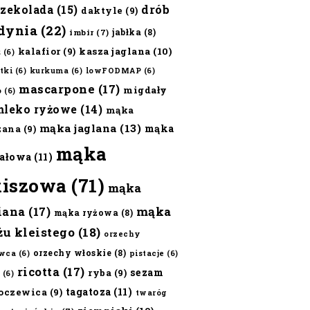
czekolada
(15)
drób
daktyle
(9)
dynia
(22)
jabłka
(8)
imbir
(7)
kalafior
(9)
kasza jaglana
(10)
ż
(6)
tki
(6)
kurkuma
(6)
lowFODMAP
(6)
mascarpone
(17)
migdały
o
(6)
mleko ryżowe
(14)
mąka
mąka jaglana
(13)
mąka
zana
(9)
mąka
ałowa
(11)
kiszowa
(71)
mąka
iana
(17)
mąka
mąka ryżowa
(8)
żu kleistego
(18)
orzechy
orzechy włoskie
(8)
wca
(6)
pistacje
(6)
ricotta
(17)
sezam
ryba
(9)
(6)
tagatoza
(11)
oczewica
(9)
twaróg