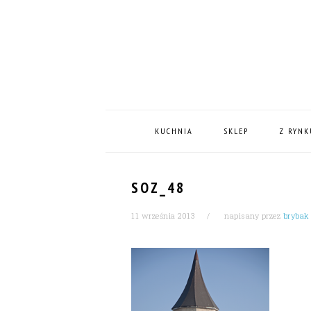
Skip
Skip
Skip
Skip
to
to
to
to
primary
content
primary
footer
navigation
sidebar
MAIN
NAVIGATION
KUCHNIA
SKLEP
Z RYNK
SOZ_48
11 września 2013
napisany przez
brybak