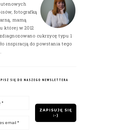
lutenowych
isów, fotografką
narną, mamą
 u której w 2012
 zdiagnozowano cukrzycę typu 1
ło inspiracją do powstania tego
.
APISZ SIĘ DO NASZEGO NEWSLETTERA