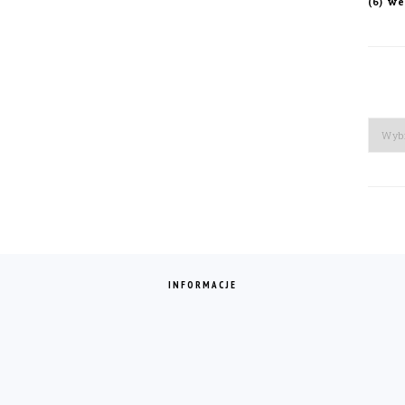
we
(6)
Arch
INFORMACJE