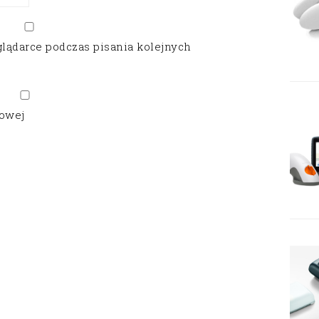
glądarce podczas pisania kolejnych
gowej