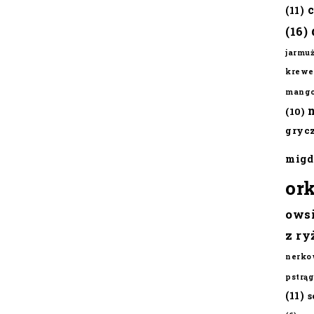
(11)
(16)
jarmu
krewe
mang
(10)
gryc
migd
or
ows
z ry
nerko
pstrąg
(11)
s