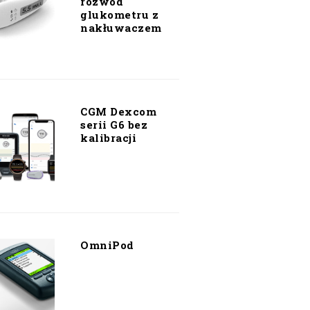
rozwód
glukometru z
nakłuwaczem
CGM Dexcom
serii G6 bez
kalibracji
OmniPod