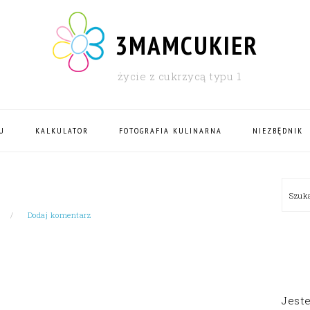
3MAMCUKIER
życie z cukrzycą typu 1
U
KALKULATOR
FOTOGRAFIA KULINARNA
NIEZBĘDNIK
PRI
Szu
SID
Dodaj komentarz
Jest