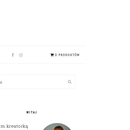
NAV
0 PRODUKTÓW
SOCIAL
MENU
MARY
kaj
EBAR
WITAJ
em kreatorką