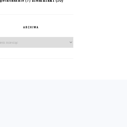
ziemniaki
(10)
getariańskie
(7)
ARCHIWA
iwa