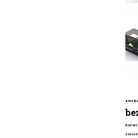
awok
be
boćwi
cieci