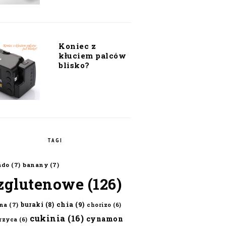
Koniec z
kłuciem palców
blisko?
TAGI
ado
(7)
banany
(7)
zglutenowe
(126)
chia
(9)
buraki
(8)
na
(7)
chorizo
(6)
cukinia
(16)
cynamon
erzyca
(6)