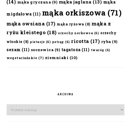
(14)
mąka jaglana
(13)
mąka
mąka gryczana
(9)
mąka orkiszowa
(71)
migdałowa
(11)
mąka owsiana
(17)
mąka z
mąka ryżowa
(8)
ryżu kleistego
(18)
orzechy
orzechy nerkowca
(6)
ricotta
(17)
ryba
(9)
włoskie
(8)
pistacje
(6)
pstrąg
(6)
sezam
(11)
tagatoza
(11)
soczewica
(9)
twaróg
(6)
ziemniaki
(10)
wegetariańskie
(7)
ARCHIWA
Archiwa