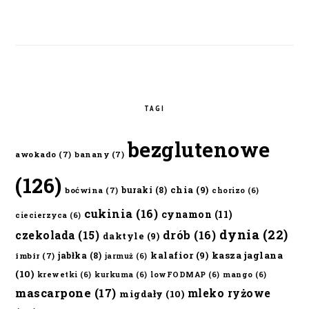
TAGI
bezglutenowe
awokado
(7)
banany
(7)
(126)
chia
(9)
buraki
(8)
boćwina
(7)
chorizo
(6)
cukinia
(16)
cynamon
(11)
ciecierzyca
(6)
dynia
(22)
czekolada
(15)
drób
(16)
daktyle
(9)
kalafior
(9)
kasza jaglana
jabłka
(8)
imbir
(7)
jarmuż
(6)
(10)
krewetki
(6)
kurkuma
(6)
lowFODMAP
(6)
mango
(6)
mascarpone
(17)
mleko ryżowe
migdały
(10)