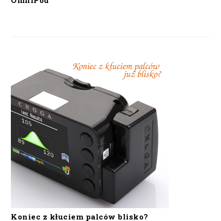
OmniPod
Koniec z kłuciem palców blisko?