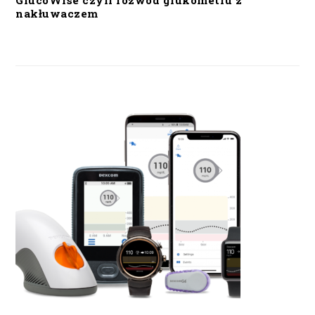
GlucoWise czyli rozwód glukometru z
nakłuwaczem