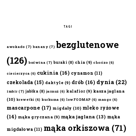
TAGI
bezglutenowe
awokado
(7)
banany
(7)
(126)
chia
(9)
buraki
(8)
boćwina
(7)
chorizo
(6)
cukinia
(16)
cynamon
(11)
ciecierzyca
(6)
dynia
(22)
czekolada
(15)
drób
(16)
daktyle
(9)
kalafior
(9)
kasza jaglana
jabłka
(8)
imbir
(7)
jarmuż
(6)
(10)
krewetki
(6)
kurkuma
(6)
lowFODMAP
(6)
mango
(6)
mascarpone
(17)
mleko ryżowe
migdały
(10)
(14)
mąka jaglana
(13)
mąka
mąka gryczana
(9)
mąka orkiszowa
(71)
migdałowa
(11)