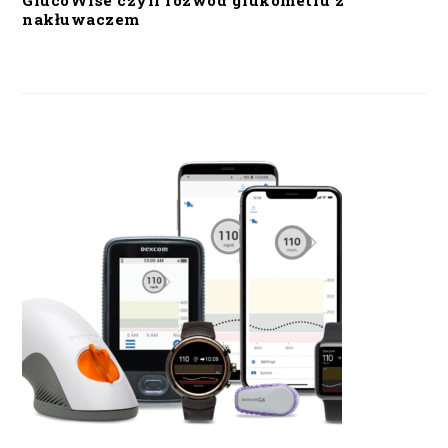
GlucoWise czyli rozwód glukometru z
nakłuwaczem