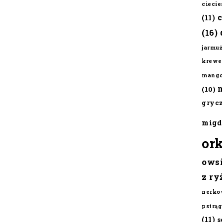
cieci
(11)
(16)
jarmu
krewe
mang
(10)
gryc
migd
or
ows
z ry
nerko
pstrąg
(11)
s