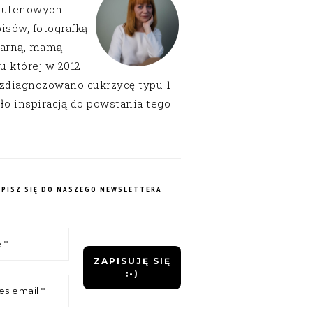
lutenowych
isów, fotografką
narną, mamą
 u której w 2012
 zdiagnozowano cukrzycę typu 1
ło inspiracją do powstania tego
.
APISZ SIĘ DO NASZEGO NEWSLETTERA