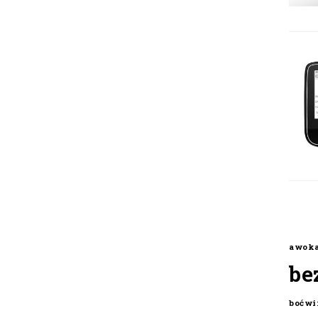
awok
be
boćwi