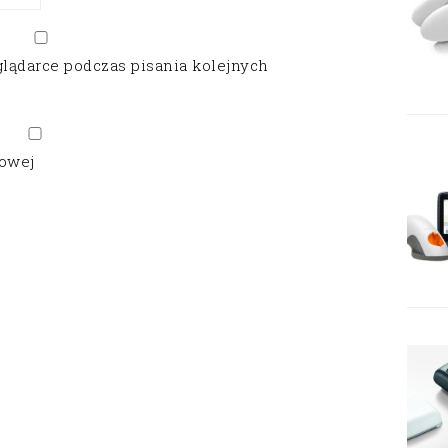
glądarce podczas pisania kolejnych
gowej