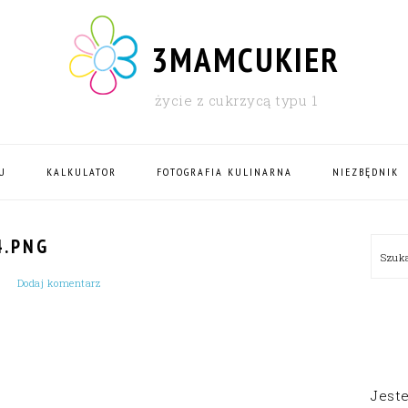
3MAMCUKIER
życie z cukrzycą typu 1
U
KALKULATOR
FOTOGRAFIA KULINARNA
NIEZBĘDNIK
PRI
4.PNG
Szu
SID
Dodaj komentarz
Jest