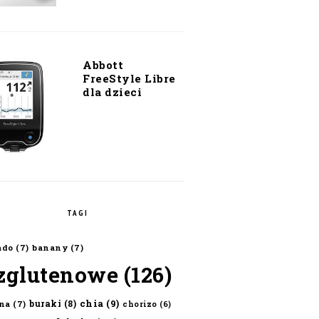
Abbott
FreeStyle Libre
dla dzieci
TAGI
ado
(7)
banany
(7)
zglutenowe
(126)
chia
(9)
buraki
(8)
na
(7)
chorizo
(6)