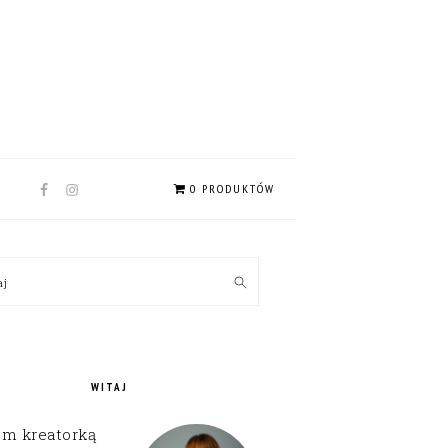
NAV
0 PRODUKTÓW
SOCIAL
MENU
MARY
kaj
EBAR
WITAJ
em kreatorką