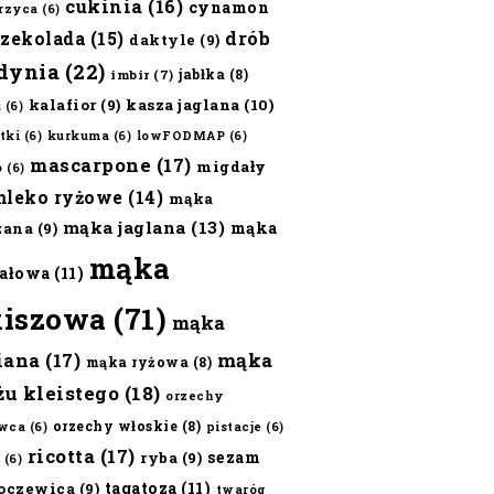
cukinia
(16)
cynamon
erzyca
(6)
czekolada
(15)
drób
daktyle
(9)
dynia
(22)
jabłka
(8)
imbir
(7)
kalafior
(9)
kasza jaglana
(10)
ż
(6)
tki
(6)
kurkuma
(6)
lowFODMAP
(6)
mascarpone
(17)
migdały
o
(6)
mleko ryżowe
(14)
mąka
mąka jaglana
(13)
mąka
zana
(9)
mąka
ałowa
(11)
kiszowa
(71)
mąka
iana
(17)
mąka
mąka ryżowa
(8)
żu kleistego
(18)
orzechy
orzechy włoskie
(8)
wca
(6)
pistacje
(6)
ricotta
(17)
sezam
ryba
(9)
(6)
tagatoza
(11)
oczewica
(9)
twaróg