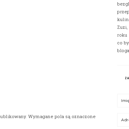
bezg
przep
kuli
Zuzi,
roku
co by
bloga
Z
publikowany.
Wymagane pola są oznaczone