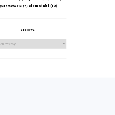
ziemniaki
(10)
getariańskie
(7)
ARCHIWA
iwa