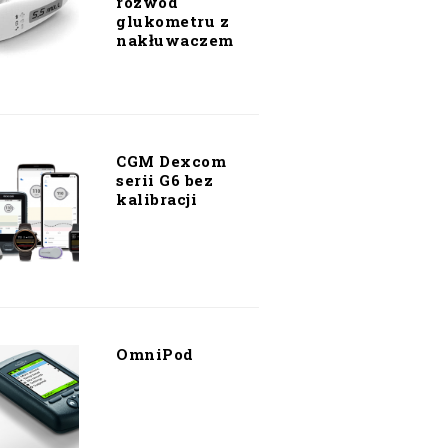
rozwód
glukometru z
nakłuwaczem
CGM Dexcom
serii G6 bez
kalibracji
OmniPod