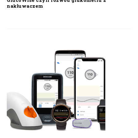
GlucoWise czyli rozwód glukometru z
nakłuwaczem