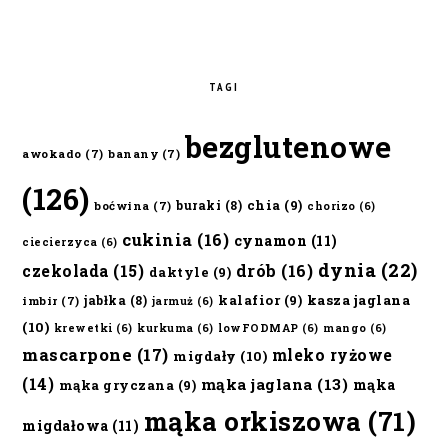
TAGI
bezglutenowe
awokado
(7)
banany
(7)
(126)
chia
(9)
buraki
(8)
boćwina
(7)
chorizo
(6)
cukinia
(16)
cynamon
(11)
ciecierzyca
(6)
dynia
(22)
czekolada
(15)
drób
(16)
daktyle
(9)
kalafior
(9)
kasza jaglana
jabłka
(8)
imbir
(7)
jarmuż
(6)
(10)
krewetki
(6)
kurkuma
(6)
lowFODMAP
(6)
mango
(6)
mascarpone
(17)
mleko ryżowe
migdały
(10)
(14)
mąka jaglana
(13)
mąka
mąka gryczana
(9)
mąka orkiszowa
(71)
migdałowa
(11)