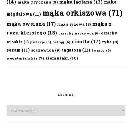
(14)
mąka jaglana
(13)
mąka
mąka gryczana
(9)
mąka orkiszowa
(71)
migdałowa
(11)
mąka owsiana
(17)
mąka z
mąka ryżowa
(8)
ryżu kleistego
(18)
orzechy
orzechy nerkowca
(6)
ricotta
(17)
ryba
(9)
włoskie
(8)
pistacje
(6)
pstrąg
(6)
sezam
(11)
tagatoza
(11)
soczewica
(9)
twaróg
(6)
ziemniaki
(10)
wegetariańskie
(7)
ARCHIWA
Archiwa