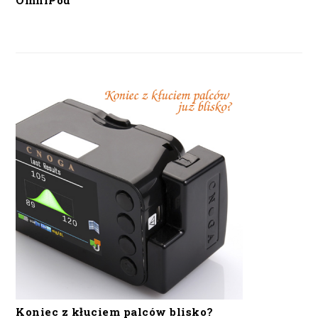
OmniPod
Koniec z kłuciem palców blisko?