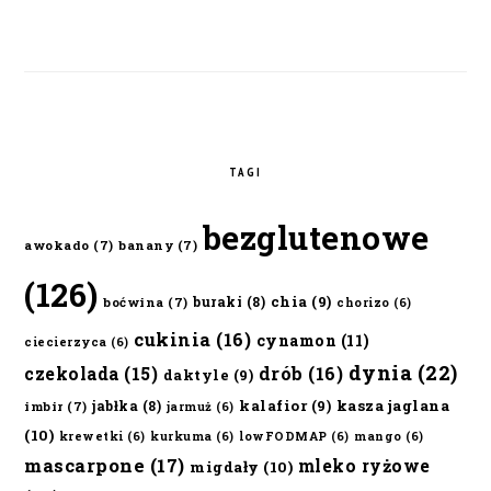
TAGI
bezglutenowe
awokado
(7)
banany
(7)
(126)
chia
(9)
buraki
(8)
boćwina
(7)
chorizo
(6)
cukinia
(16)
cynamon
(11)
ciecierzyca
(6)
dynia
(22)
czekolada
(15)
drób
(16)
daktyle
(9)
kalafior
(9)
kasza jaglana
jabłka
(8)
imbir
(7)
jarmuż
(6)
(10)
krewetki
(6)
kurkuma
(6)
lowFODMAP
(6)
mango
(6)
mascarpone
(17)
mleko ryżowe
migdały
(10)