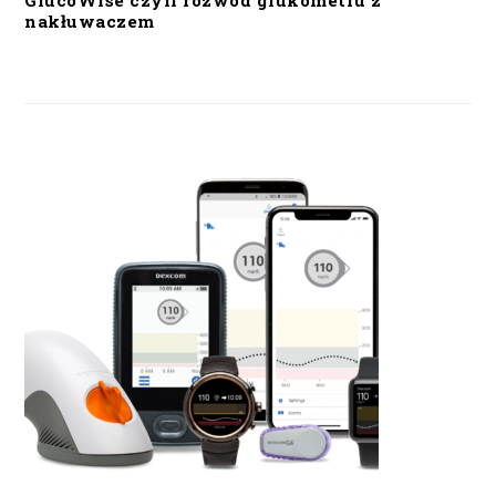
GlucoWise czyli rozwód glukometru z
nakłuwaczem