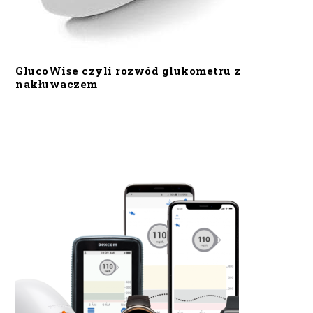
GlucoWise czyli rozwód glukometru z
nakłuwaczem