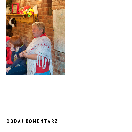
READER
INTERACTIONS
DODAJ KOMENTARZ