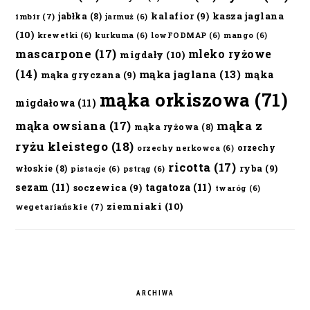
kalafior
(9)
kasza jaglana
jabłka
(8)
imbir
(7)
jarmuż
(6)
(10)
krewetki
(6)
kurkuma
(6)
lowFODMAP
(6)
mango
(6)
mascarpone
(17)
mleko ryżowe
migdały
(10)
(14)
mąka jaglana
(13)
mąka
mąka gryczana
(9)
mąka orkiszowa
(71)
migdałowa
(11)
mąka owsiana
(17)
mąka z
mąka ryżowa
(8)
ryżu kleistego
(18)
orzechy
orzechy nerkowca
(6)
ricotta
(17)
ryba
(9)
włoskie
(8)
pistacje
(6)
pstrąg
(6)
sezam
(11)
tagatoza
(11)
soczewica
(9)
twaróg
(6)
ziemniaki
(10)
wegetariańskie
(7)
ARCHIWA