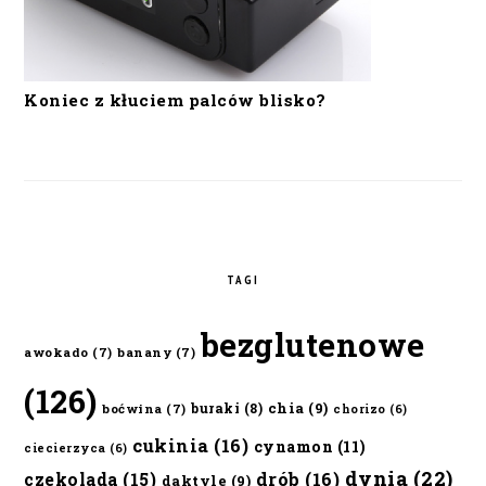
Koniec z kłuciem palców blisko?
TAGI
bezglutenowe
awokado
(7)
banany
(7)
(126)
chia
(9)
buraki
(8)
boćwina
(7)
chorizo
(6)
cukinia
(16)
cynamon
(11)
ciecierzyca
(6)
dynia
(22)
czekolada
(15)
drób
(16)
daktyle
(9)