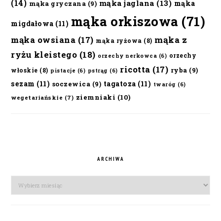
(14)
mąka jaglana
(13)
mąka
mąka gryczana
(9)
mąka orkiszowa
(71)
migdałowa
(11)
mąka owsiana
(17)
mąka z
mąka ryżowa
(8)
ryżu kleistego
(18)
orzechy
orzechy nerkowca
(6)
ricotta
(17)
ryba
(9)
włoskie
(8)
pistacje
(6)
pstrąg
(6)
sezam
(11)
tagatoza
(11)
soczewica
(9)
twaróg
(6)
ziemniaki
(10)
wegetariańskie
(7)
ARCHIWA
Archiwa