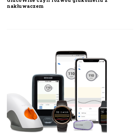
GlucoWise czyli rozwód glukometru z
nakłuwaczem