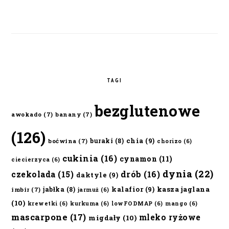
TAGI
bezglutenowe
awokado
(7)
banany
(7)
(126)
chia
(9)
buraki
(8)
boćwina
(7)
chorizo
(6)
cukinia
(16)
cynamon
(11)
ciecierzyca
(6)
dynia
(22)
czekolada
(15)
drób
(16)
daktyle
(9)
kalafior
(9)
kasza jaglana
jabłka
(8)
imbir
(7)
jarmuż
(6)
(10)
krewetki
(6)
kurkuma
(6)
lowFODMAP
(6)
mango
(6)
mascarpone
(17)
mleko ryżowe
migdały
(10)