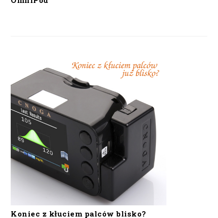
OmniPod
Koniec z kłuciem palców blisko?