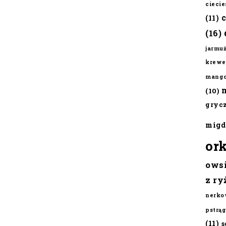
cieci
(11)
(16)
jarmu
krewe
mang
(10)
gryc
migd
or
ows
z ry
nerko
pstrąg
(11)
s