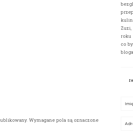
bezg
przep
kuli
Zuzi,
roku
co by
bloga
Z
publikowany.
Wymagane pola są oznaczone