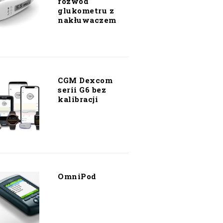
rozwód
glukometru z
nakłuwaczem
CGM Dexcom
serii G6 bez
kalibracji
OmniPod