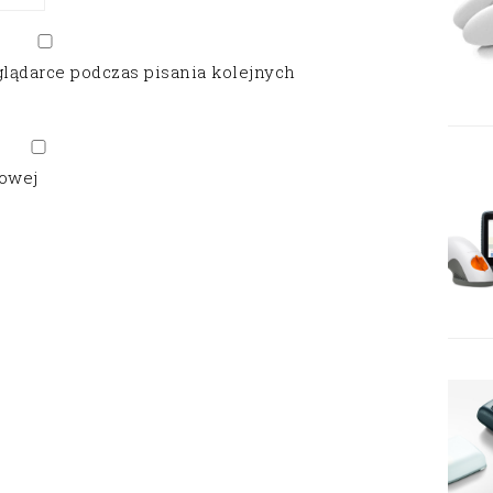
glądarce podczas pisania kolejnych
gowej