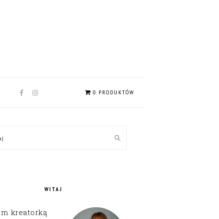
NAV
0 PRODUKTÓW
SOCIAL
MENU
MARY
kaj
EBAR
WITAJ
em kreatorką