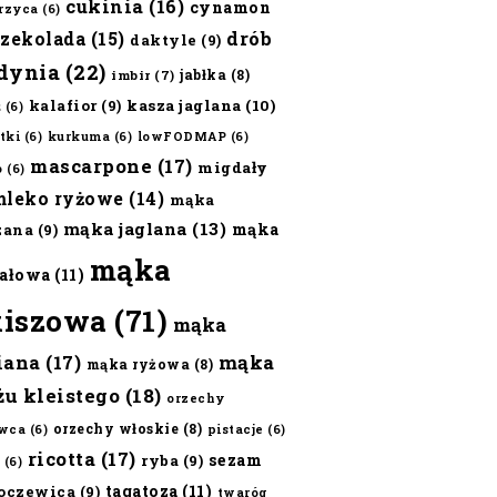
cukinia
(16)
cynamon
erzyca
(6)
czekolada
(15)
drób
daktyle
(9)
dynia
(22)
jabłka
(8)
imbir
(7)
kalafior
(9)
kasza jaglana
(10)
ż
(6)
tki
(6)
kurkuma
(6)
lowFODMAP
(6)
mascarpone
(17)
migdały
o
(6)
mleko ryżowe
(14)
mąka
mąka jaglana
(13)
mąka
zana
(9)
mąka
ałowa
(11)
kiszowa
(71)
mąka
iana
(17)
mąka
mąka ryżowa
(8)
żu kleistego
(18)
orzechy
orzechy włoskie
(8)
wca
(6)
pistacje
(6)
ricotta
(17)
sezam
ryba
(9)
(6)
tagatoza
(11)
oczewica
(9)
twaróg