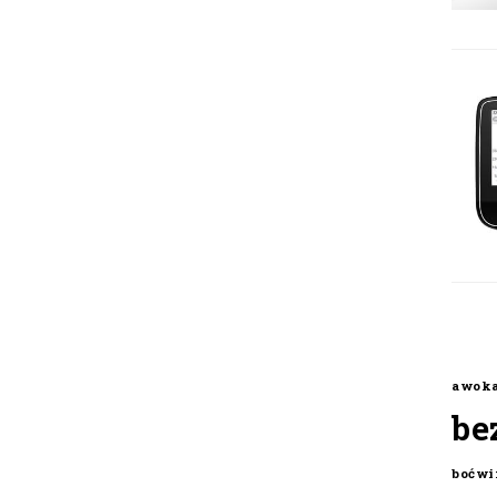
awok
be
boćwi