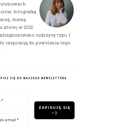
lutenowych
isów, fotografką
narną, mamą
 u której w 2012
 zdiagnozowano cukrzycę typu 1
ło inspiracją do powstania tego
.
APISZ SIĘ DO NASZEGO NEWSLETTERA