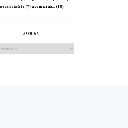
ziemniaki
(10)
getariańskie
(7)
ARCHIWA
iwa