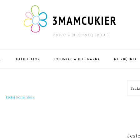
3MAMCUKIER
życie z cukrzycą typu 1
U
KALKULATOR
FOTOGRAFIA KULINARNA
NIEZBĘDNIK
PRI
Szu
SID
Dodaj komentarz
Jest