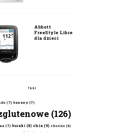
Abbott
FreeStyle Libre
dla dzieci
TAGI
ado
(7)
banany
(7)
zglutenowe
(126)
chia
(9)
buraki
(8)
na
(7)
chorizo
(6)