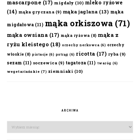
mascarpone
(17)
mleko ryżowe
migdały
(10)
(14)
mąka jaglana
(13)
mąka
mąka gryczana
(9)
mąka orkiszowa
(71)
migdałowa
(11)
mąka owsiana
(17)
mąka z
mąka ryżowa
(8)
ryżu kleistego
(18)
orzechy
orzechy nerkowca
(6)
ricotta
(17)
ryba
(9)
włoskie
(8)
pistacje
(6)
pstrąg
(6)
sezam
(11)
tagatoza
(11)
soczewica
(9)
twaróg
(6)
ziemniaki
(10)
wegetariańskie
(7)
ARCHIWA
Archiwa