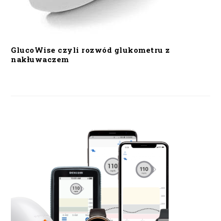
GlucoWise czyli rozwód glukometru z
nakłuwaczem