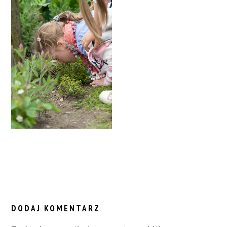
READER
INTERACTIONS
DODAJ KOMENTARZ