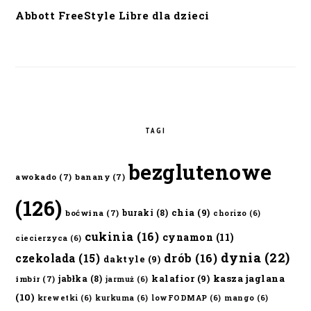
Abbott FreeStyle Libre dla dzieci
TAGI
bezglutenowe
awokado
(7)
banany
(7)
(126)
chia
(9)
buraki
(8)
boćwina
(7)
chorizo
(6)
cukinia
(16)
cynamon
(11)
ciecierzyca
(6)
dynia
(22)
czekolada
(15)
drób
(16)
daktyle
(9)
kalafior
(9)
kasza jaglana
jabłka
(8)
imbir
(7)
jarmuż
(6)
(10)
krewetki
(6)
kurkuma
(6)
lowFODMAP
(6)
mango
(6)