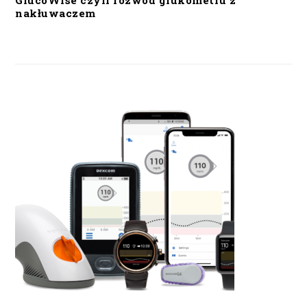
GlucoWise czyli rozwód glukometru z
nakłuwaczem