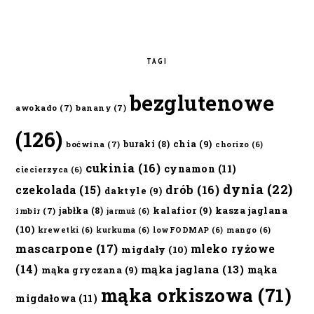
TAGI
bezglutenowe
awokado
(7)
banany
(7)
(126)
chia
(9)
buraki
(8)
boćwina
(7)
chorizo
(6)
cukinia
(16)
cynamon
(11)
ciecierzyca
(6)
dynia
(22)
czekolada
(15)
drób
(16)
daktyle
(9)
kalafior
(9)
kasza jaglana
jabłka
(8)
imbir
(7)
jarmuż
(6)
(10)
krewetki
(6)
kurkuma
(6)
lowFODMAP
(6)
mango
(6)
mascarpone
(17)
mleko ryżowe
migdały
(10)
(14)
mąka jaglana
(13)
mąka
mąka gryczana
(9)
mąka orkiszowa
(71)
migdałowa
(11)