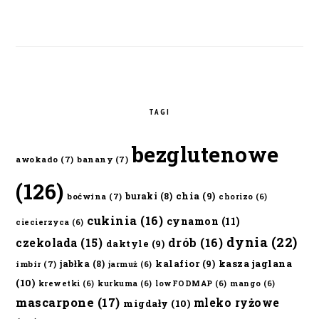
TAGI
bezglutenowe
awokado
(7)
banany
(7)
(126)
chia
(9)
buraki
(8)
boćwina
(7)
chorizo
(6)
cukinia
(16)
cynamon
(11)
ciecierzyca
(6)
dynia
(22)
czekolada
(15)
drób
(16)
daktyle
(9)
kalafior
(9)
kasza jaglana
jabłka
(8)
imbir
(7)
jarmuż
(6)
(10)
krewetki
(6)
kurkuma
(6)
lowFODMAP
(6)
mango
(6)
mascarpone
(17)
mleko ryżowe
migdały
(10)