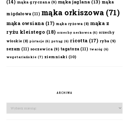
(14)
mąka jaglana
(13)
mąka
mąka gryczana
(9)
mąka orkiszowa
(71)
migdałowa
(11)
mąka owsiana
(17)
mąka z
mąka ryżowa
(8)
ryżu kleistego
(18)
orzechy
orzechy nerkowca
(6)
ricotta
(17)
ryba
(9)
włoskie
(8)
pistacje
(6)
pstrąg
(6)
sezam
(11)
tagatoza
(11)
soczewica
(9)
twaróg
(6)
ziemniaki
(10)
wegetariańskie
(7)
ARCHIWA
Archiwa