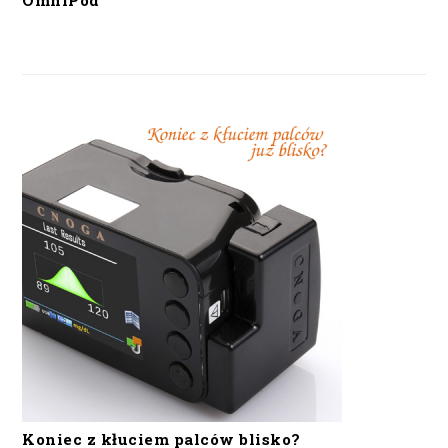
OmniPod
Koniec z kłuciem palców blisko?