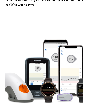
GlucoWise czyli rozwód glukometru z
nakłuwaczem