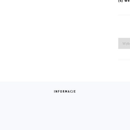
we
(6)
Arch
INFORMACJE