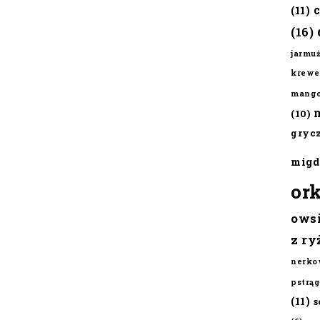
(11)
(16)
jarmu
krewe
mang
(10)
gryc
migd
or
ows
z ry
nerko
pstrąg
(11)
s