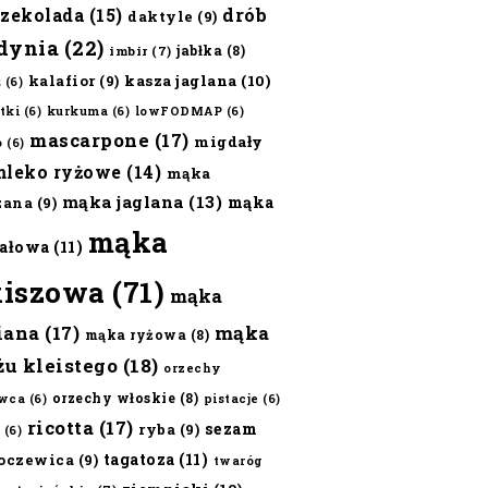
czekolada
(15)
drób
daktyle
(9)
dynia
(22)
jabłka
(8)
imbir
(7)
kalafior
(9)
kasza jaglana
(10)
ż
(6)
tki
(6)
kurkuma
(6)
lowFODMAP
(6)
mascarpone
(17)
migdały
o
(6)
mleko ryżowe
(14)
mąka
mąka jaglana
(13)
mąka
zana
(9)
mąka
ałowa
(11)
kiszowa
(71)
mąka
iana
(17)
mąka
mąka ryżowa
(8)
żu kleistego
(18)
orzechy
orzechy włoskie
(8)
wca
(6)
pistacje
(6)
ricotta
(17)
sezam
ryba
(9)
(6)
tagatoza
(11)
oczewica
(9)
twaróg