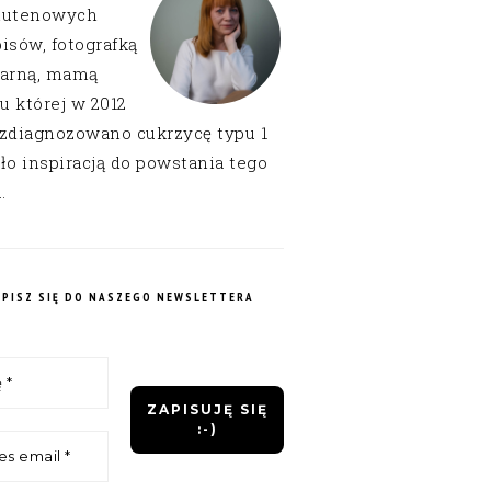
lutenowych
isów, fotografką
narną, mamą
 u której w 2012
 zdiagnozowano cukrzycę typu 1
ło inspiracją do powstania tego
.
APISZ SIĘ DO NASZEGO NEWSLETTERA