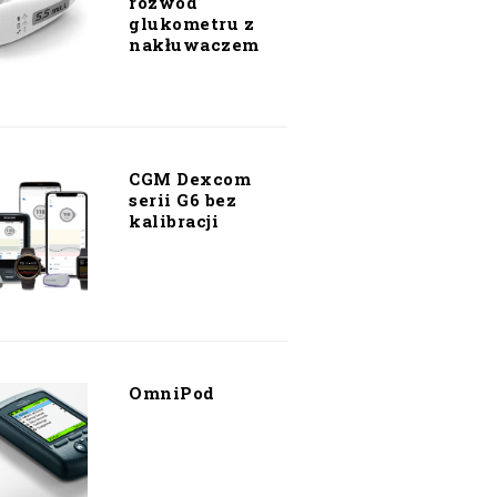
rozwód
glukometru z
nakłuwaczem
CGM Dexcom
serii G6 bez
kalibracji
OmniPod