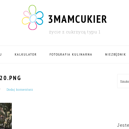
3MAMCUKIER
życie z cukrzycą typu 1
U
KALKULATOR
FOTOGRAFIA KULINARNA
NIEZBĘDNIK
PRI
20.PNG
Szu
SID
Dodaj komentarz
Jest