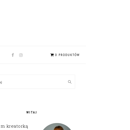
NAV
0 PRODUKTÓW
SOCIAL
MENU
MARY
kaj
EBAR
WITAJ
em kreatorką