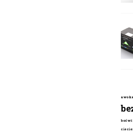
awok
be
boćwi
cieci