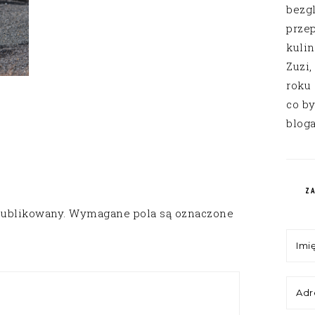
bezg
przep
kuli
Zuzi,
roku
co by
bloga
Z
publikowany.
Wymagane pola są oznaczone