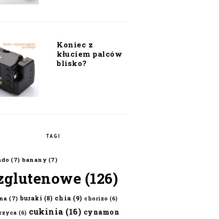
Koniec z
kłuciem palców
blisko?
TAGI
ado
(7)
banany
(7)
zglutenowe
(126)
chia
(9)
buraki
(8)
na
(7)
chorizo
(6)
cukinia
(16)
cynamon
erzyca
(6)