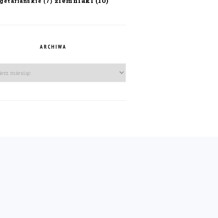
ziemniaki
(10)
getariańskie
(7)
ARCHIWA
iwa