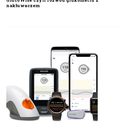
GlucoWise czyli rozwód glukometru z
nakłuwaczem