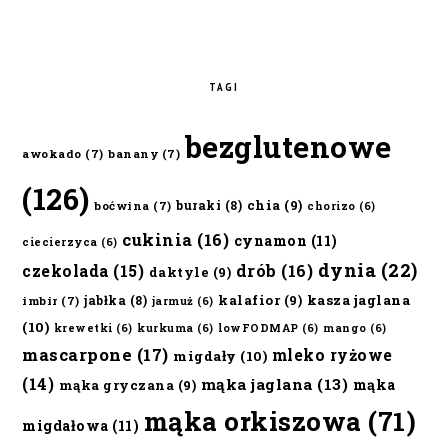
TAGI
bezglutenowe
awokado
(7)
banany
(7)
(126)
chia
(9)
buraki
(8)
boćwina
(7)
chorizo
(6)
cukinia
(16)
cynamon
(11)
ciecierzyca
(6)
dynia
(22)
czekolada
(15)
drób
(16)
daktyle
(9)
kalafior
(9)
kasza jaglana
jabłka
(8)
imbir
(7)
jarmuż
(6)
(10)
krewetki
(6)
kurkuma
(6)
lowFODMAP
(6)
mango
(6)
mascarpone
(17)
mleko ryżowe
migdały
(10)
(14)
mąka jaglana
(13)
mąka
mąka gryczana
(9)
mąka orkiszowa
(71)
migdałowa
(11)