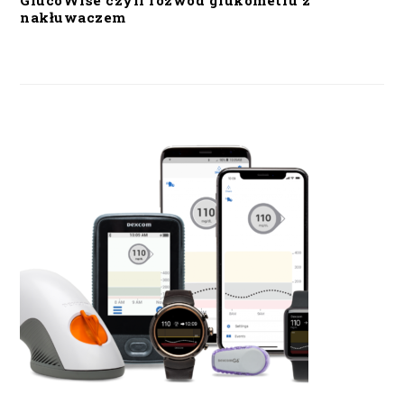
GlucoWise czyli rozwód glukometru z
nakłuwaczem