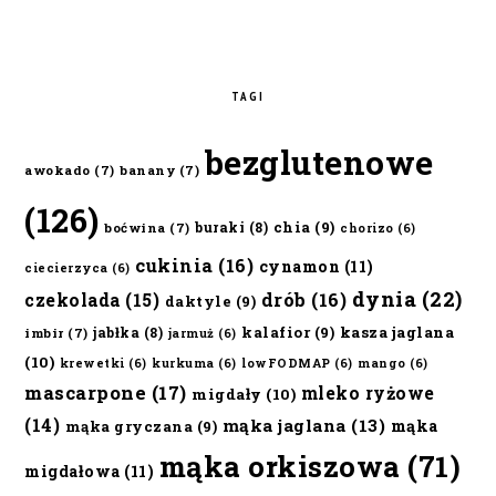
TAGI
bezglutenowe
awokado
(7)
banany
(7)
(126)
chia
(9)
buraki
(8)
boćwina
(7)
chorizo
(6)
cukinia
(16)
cynamon
(11)
ciecierzyca
(6)
dynia
(22)
czekolada
(15)
drób
(16)
daktyle
(9)
kalafior
(9)
kasza jaglana
jabłka
(8)
imbir
(7)
jarmuż
(6)
(10)
krewetki
(6)
kurkuma
(6)
lowFODMAP
(6)
mango
(6)
mascarpone
(17)
mleko ryżowe
migdały
(10)
(14)
mąka jaglana
(13)
mąka
mąka gryczana
(9)
mąka orkiszowa
(71)
migdałowa
(11)