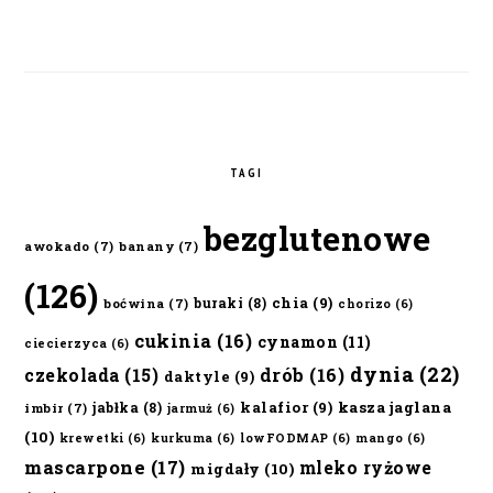
TAGI
bezglutenowe
awokado
(7)
banany
(7)
(126)
chia
(9)
buraki
(8)
boćwina
(7)
chorizo
(6)
cukinia
(16)
cynamon
(11)
ciecierzyca
(6)
dynia
(22)
czekolada
(15)
drób
(16)
daktyle
(9)
kalafior
(9)
kasza jaglana
jabłka
(8)
imbir
(7)
jarmuż
(6)
(10)
krewetki
(6)
kurkuma
(6)
lowFODMAP
(6)
mango
(6)
mascarpone
(17)
mleko ryżowe
migdały
(10)