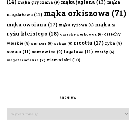
(14)
mąka jaglana
(13)
mąka
mąka gryczana
(9)
mąka orkiszowa
(71)
migdałowa
(11)
mąka owsiana
(17)
mąka z
mąka ryżowa
(8)
ryżu kleistego
(18)
orzechy
orzechy nerkowca
(6)
ricotta
(17)
ryba
(9)
włoskie
(8)
pistacje
(6)
pstrąg
(6)
sezam
(11)
tagatoza
(11)
soczewica
(9)
twaróg
(6)
ziemniaki
(10)
wegetariańskie
(7)
ARCHIWA
Archiwa