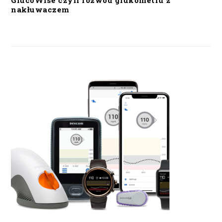
GlucoWise czyli rozwód glukometru z
nakłuwaczem