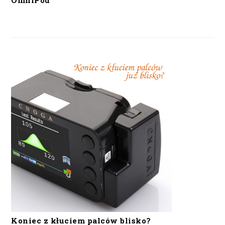
OmniPod
Koniec z kłuciem palców blisko?