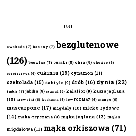
TAGI
bezglutenowe
awokado
(7)
banany
(7)
(126)
chia
(9)
buraki
(8)
boćwina
(7)
chorizo
(6)
cukinia
(16)
cynamon
(11)
ciecierzyca
(6)
dynia
(22)
czekolada
(15)
drób
(16)
daktyle
(9)
kalafior
(9)
kasza jaglana
jabłka
(8)
imbir
(7)
jarmuż
(6)
(10)
krewetki
(6)
kurkuma
(6)
lowFODMAP
(6)
mango
(6)
mascarpone
(17)
mleko ryżowe
migdały
(10)
(14)
mąka jaglana
(13)
mąka
mąka gryczana
(9)
mąka orkiszowa
(71)
migdałowa
(11)