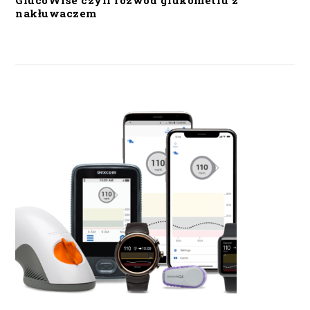
GlucoWise czyli rozwód glukometru z
nakłuwaczem