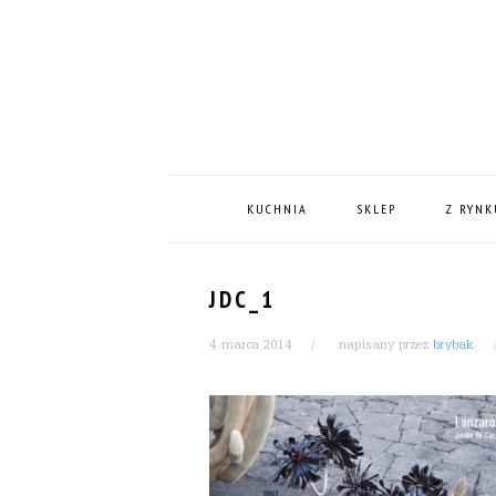
Skip
Skip
Skip
Skip
to
to
to
to
primary
content
primary
footer
navigation
sidebar
MAIN
NAVIGATION
KUCHNIA
SKLEP
Z RYNK
JDC_1
4 marca 2014
napisany przez
brybak