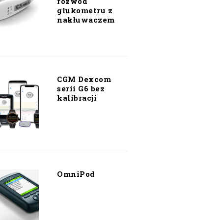
rozwód
glukometru z
nakłuwaczem
CGM Dexcom
serii G6 bez
kalibracji
OmniPod