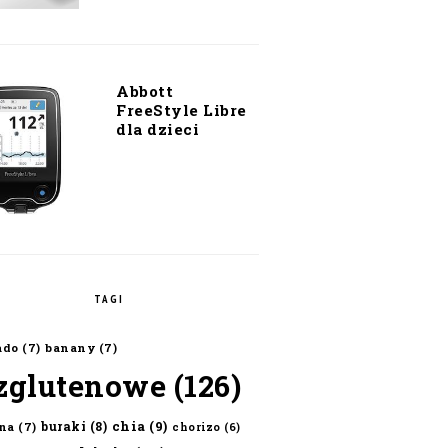
Abbott
FreeStyle Libre
dla dzieci
TAGI
ado
(7)
banany
(7)
zglutenowe
(126)
chia
(9)
buraki
(8)
na
(7)
chorizo
(6)