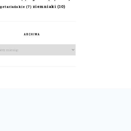
ziemniaki
(10)
getariańskie
(7)
ARCHIWA
iwa