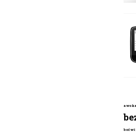
awok
be
boćwi