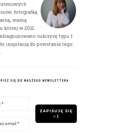
lutenowych
isów, fotografką
narną, mamą
 u której w 2012
 zdiagnozowano cukrzycę typu 1
ło inspiracją do powstania tego
.
APISZ SIĘ DO NASZEGO NEWSLETTERA