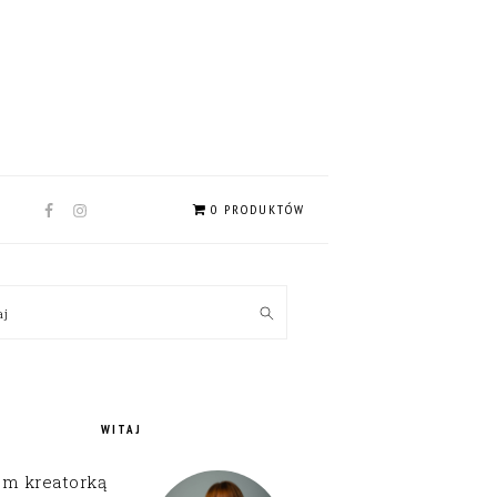
NAV
0 PRODUKTÓW
SOCIAL
MENU
MARY
kaj
EBAR
WITAJ
em kreatorką