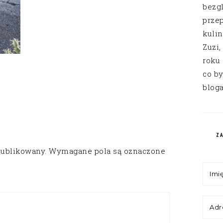
bezg
przep
kuli
Zuzi,
roku
co by
bloga
Z
publikowany.
Wymagane pola są oznaczone