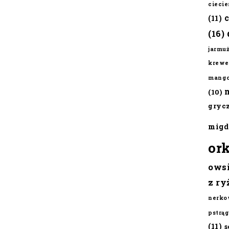
cieci
(11)
(16)
jarmu
krewe
mang
(10)
gryc
migd
or
ows
z ry
nerko
pstrąg
(11)
s