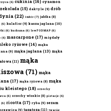
cukinia
(16)
cynamon
erzyca
(6)
czekolada
(15)
drób
daktyle
(9)
dynia
(22)
jabłka
(8)
imbir
(7)
kalafior
(9)
kasza jaglana
(10)
ż
(6)
tki
(6)
kurkuma
(6)
lowFODMAP
(6)
mascarpone
(17)
migdały
o
(6)
mleko ryżowe
(14)
mąka
mąka jaglana
(13)
mąka
zana
(9)
mąka
ałowa
(11)
kiszowa
(71)
mąka
iana
(17)
mąka
mąka ryżowa
(8)
żu kleistego
(18)
orzechy
orzechy włoskie
(8)
wca
(6)
pistacje
(6)
ricotta
(17)
sezam
ryba
(9)
(6)
tagatoza
(11)
oczewica
(9)
twaróg