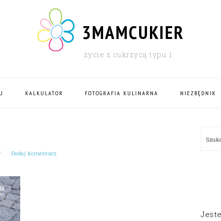
3MAMCUKIER
życie z cukrzycą typu 1
U
KALKULATOR
FOTOGRAFIA KULINARNA
NIEZBĘDNIK
PRI
Szu
SID
Dodaj komentarz
Jest