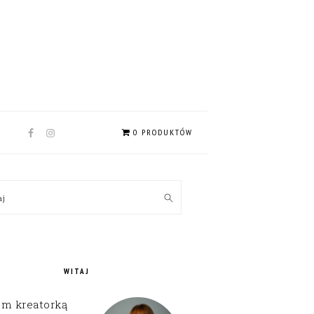
NAV
0 PRODUKTÓW
SOCIAL
MENU
MARY
kaj
EBAR
WITAJ
em kreatorką