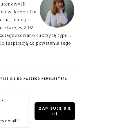
lutenowych
isów, fotografką
narną, mamą
 u której w 2012
 zdiagnozowano cukrzycę typu 1
ło inspiracją do powstania tego
.
APISZ SIĘ DO NASZEGO NEWSLETTERA