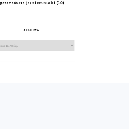
ziemniaki
(10)
getariańskie
(7)
ARCHIWA
iwa