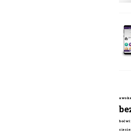
awok
be
boćwi
cieci