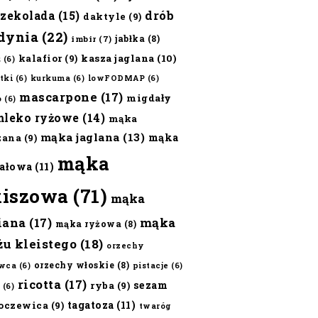
czekolada
(15)
drób
daktyle
(9)
dynia
(22)
jabłka
(8)
imbir
(7)
kalafior
(9)
kasza jaglana
(10)
ż
(6)
tki
(6)
kurkuma
(6)
lowFODMAP
(6)
mascarpone
(17)
migdały
o
(6)
mleko ryżowe
(14)
mąka
mąka jaglana
(13)
mąka
zana
(9)
mąka
ałowa
(11)
kiszowa
(71)
mąka
iana
(17)
mąka
mąka ryżowa
(8)
żu kleistego
(18)
orzechy
orzechy włoskie
(8)
wca
(6)
pistacje
(6)
ricotta
(17)
sezam
ryba
(9)
(6)
tagatoza
(11)
oczewica
(9)
twaróg