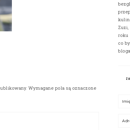
bezg
przep
kuli
Zuzi,
roku
co by
bloga
Z
publikowany.
Wymagane pola są oznaczone