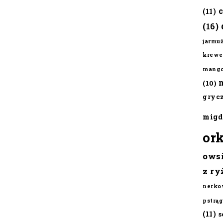
(11)
(16)
jarmu
krewe
mang
(10)
gryc
migd
or
ows
z ry
nerko
pstrąg
(11)
s