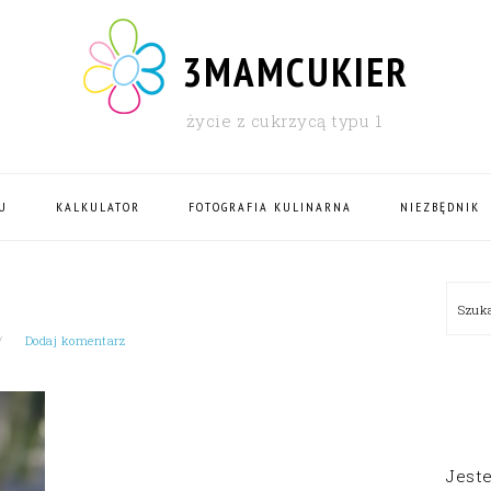
3MAMCUKIER
życie z cukrzycą typu 1
U
KALKULATOR
FOTOGRAFIA KULINARNA
NIEZBĘDNIK
PRI
Szu
SID
Dodaj komentarz
Jest