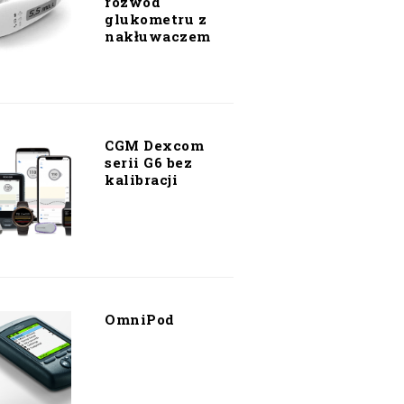
rozwód
glukometru z
nakłuwaczem
CGM Dexcom
serii G6 bez
kalibracji
OmniPod