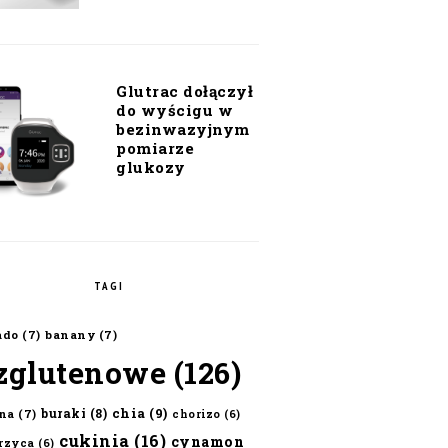
Glutrac dołączył
do wyścigu w
bezinwazyjnym
pomiarze
glukozy
TAGI
ado
(7)
banany
(7)
zglutenowe
(126)
chia
(9)
buraki
(8)
na
(7)
chorizo
(6)
cukinia
(16)
cynamon
erzyca
(6)