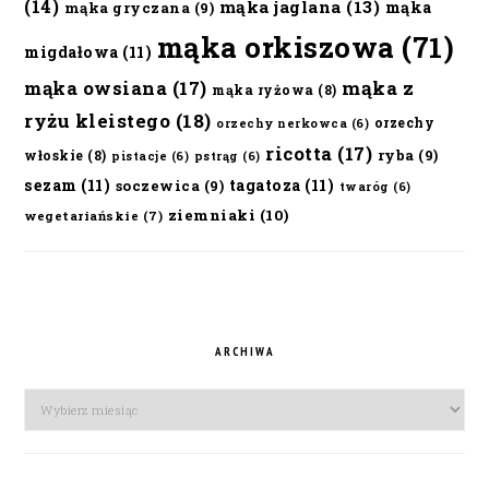
(14)
mąka jaglana
(13)
mąka
mąka gryczana
(9)
mąka orkiszowa
(71)
migdałowa
(11)
mąka owsiana
(17)
mąka z
mąka ryżowa
(8)
ryżu kleistego
(18)
orzechy
orzechy nerkowca
(6)
ricotta
(17)
ryba
(9)
włoskie
(8)
pistacje
(6)
pstrąg
(6)
sezam
(11)
tagatoza
(11)
soczewica
(9)
twaróg
(6)
ziemniaki
(10)
wegetariańskie
(7)
ARCHIWA
Archiwa