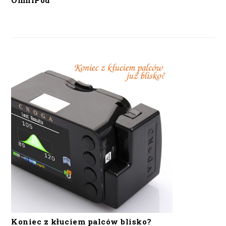
OmniPod
Koniec z kłuciem palców blisko?