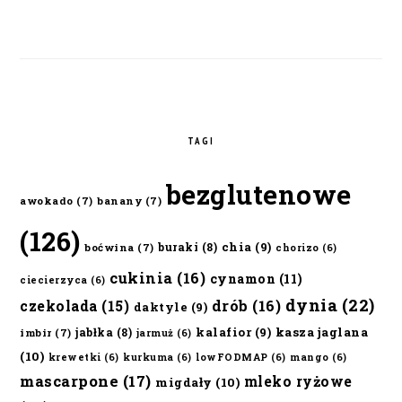
TAGI
bezglutenowe
awokado
(7)
banany
(7)
(126)
chia
(9)
buraki
(8)
boćwina
(7)
chorizo
(6)
cukinia
(16)
cynamon
(11)
ciecierzyca
(6)
dynia
(22)
czekolada
(15)
drób
(16)
daktyle
(9)
kalafior
(9)
kasza jaglana
jabłka
(8)
imbir
(7)
jarmuż
(6)
(10)
krewetki
(6)
kurkuma
(6)
lowFODMAP
(6)
mango
(6)
mascarpone
(17)
mleko ryżowe
migdały
(10)