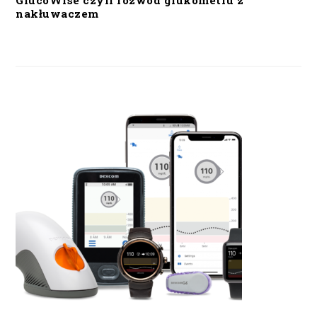
GlucoWise czyli rozwód glukometru z
nakłuwaczem