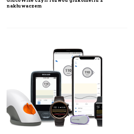
GlucoWise czyli rozwód glukometru z
nakłuwaczem