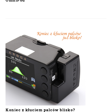
OmniPod
Koniec z kłuciem palców blisko?