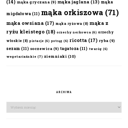
(14)
mąka jaglana
(13)
mąka
mąka gryczana
(9)
mąka orkiszowa
(71)
migdałowa
(11)
mąka owsiana
(17)
mąka z
mąka ryżowa
(8)
ryżu kleistego
(18)
orzechy
orzechy nerkowca
(6)
ricotta
(17)
ryba
(9)
włoskie
(8)
pistacje
(6)
pstrąg
(6)
sezam
(11)
tagatoza
(11)
soczewica
(9)
twaróg
(6)
ziemniaki
(10)
wegetariańskie
(7)
ARCHIWA
Archiwa