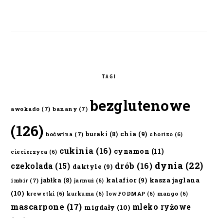
TAGI
bezglutenowe
awokado
(7)
banany
(7)
(126)
chia
(9)
buraki
(8)
boćwina
(7)
chorizo
(6)
cukinia
(16)
cynamon
(11)
ciecierzyca
(6)
dynia
(22)
czekolada
(15)
drób
(16)
daktyle
(9)
kalafior
(9)
kasza jaglana
jabłka
(8)
imbir
(7)
jarmuż
(6)
(10)
krewetki
(6)
kurkuma
(6)
lowFODMAP
(6)
mango
(6)
mascarpone
(17)
mleko ryżowe
migdały
(10)