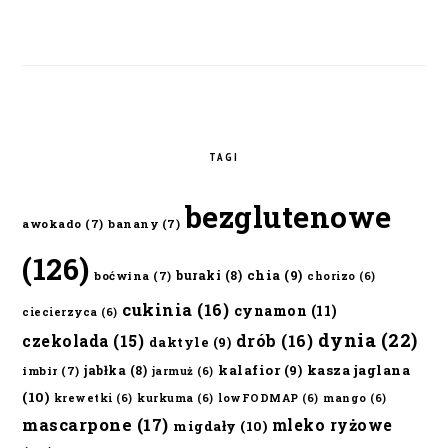
TAGI
bezglutenowe
awokado
(7)
banany
(7)
(126)
chia
(9)
buraki
(8)
boćwina
(7)
chorizo
(6)
cukinia
(16)
cynamon
(11)
ciecierzyca
(6)
dynia
(22)
czekolada
(15)
drób
(16)
daktyle
(9)
kalafior
(9)
kasza jaglana
jabłka
(8)
imbir
(7)
jarmuż
(6)
(10)
krewetki
(6)
kurkuma
(6)
lowFODMAP
(6)
mango
(6)
mascarpone
(17)
mleko ryżowe
migdały
(10)