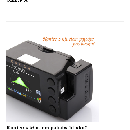
OmniPod
Koniec z kłuciem palców blisko?