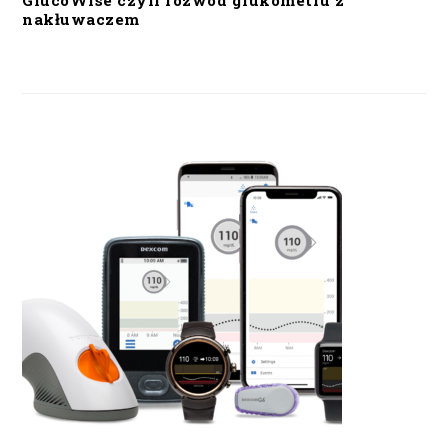
GlucoWise czyli rozwód glukometru z
nakłuwaczem