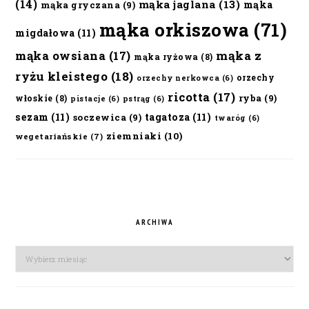
(14)
mąka jaglana
(13)
mąka
mąka gryczana
(9)
mąka orkiszowa
(71)
migdałowa
(11)
mąka owsiana
(17)
mąka z
mąka ryżowa
(8)
ryżu kleistego
(18)
orzechy
orzechy nerkowca
(6)
ricotta
(17)
ryba
(9)
włoskie
(8)
pistacje
(6)
pstrąg
(6)
sezam
(11)
tagatoza
(11)
soczewica
(9)
twaróg
(6)
ziemniaki
(10)
wegetariańskie
(7)
ARCHIWA
Archiwa