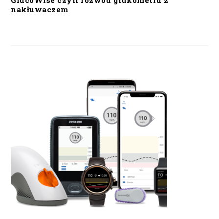
GlucoWise czyli rozwód glukometru z
nakłuwaczem