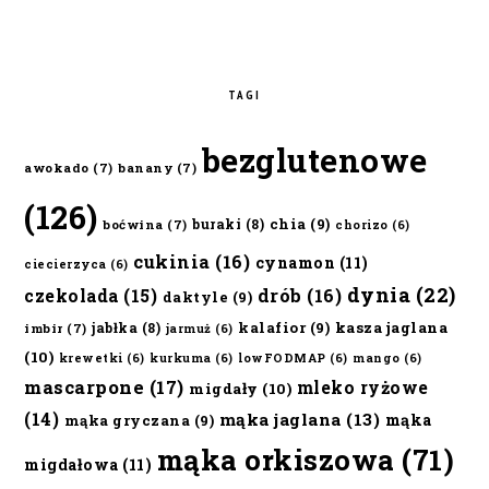
TAGI
bezglutenowe
awokado
(7)
banany
(7)
(126)
chia
(9)
buraki
(8)
boćwina
(7)
chorizo
(6)
cukinia
(16)
cynamon
(11)
ciecierzyca
(6)
dynia
(22)
czekolada
(15)
drób
(16)
daktyle
(9)
kalafior
(9)
kasza jaglana
jabłka
(8)
imbir
(7)
jarmuż
(6)
(10)
krewetki
(6)
kurkuma
(6)
lowFODMAP
(6)
mango
(6)
mascarpone
(17)
mleko ryżowe
migdały
(10)
(14)
mąka jaglana
(13)
mąka
mąka gryczana
(9)
mąka orkiszowa
(71)
migdałowa
(11)