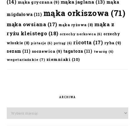
(14)
mąka jaglana
(13)
mąka
mąka gryczana
(9)
mąka orkiszowa
(71)
migdałowa
(11)
mąka owsiana
(17)
mąka z
mąka ryżowa
(8)
ryżu kleistego
(18)
orzechy
orzechy nerkowca
(6)
ricotta
(17)
ryba
(9)
włoskie
(8)
pistacje
(6)
pstrąg
(6)
sezam
(11)
tagatoza
(11)
soczewica
(9)
twaróg
(6)
ziemniaki
(10)
wegetariańskie
(7)
ARCHIWA
Archiwa