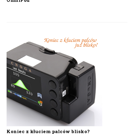
OmniPod
Koniec z kłuciem palców blisko?