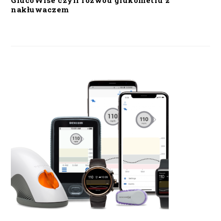
GlucoWise czyli rozwód glukometru z
nakłuwaczem