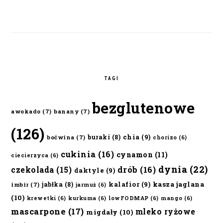
TAGI
bezglutenowe
awokado
(7)
banany
(7)
(126)
chia
(9)
buraki
(8)
boćwina
(7)
chorizo
(6)
cukinia
(16)
cynamon
(11)
ciecierzyca
(6)
dynia
(22)
czekolada
(15)
drób
(16)
daktyle
(9)
kalafior
(9)
kasza jaglana
jabłka
(8)
imbir
(7)
jarmuż
(6)
(10)
krewetki
(6)
kurkuma
(6)
lowFODMAP
(6)
mango
(6)
mascarpone
(17)
mleko ryżowe
migdały
(10)