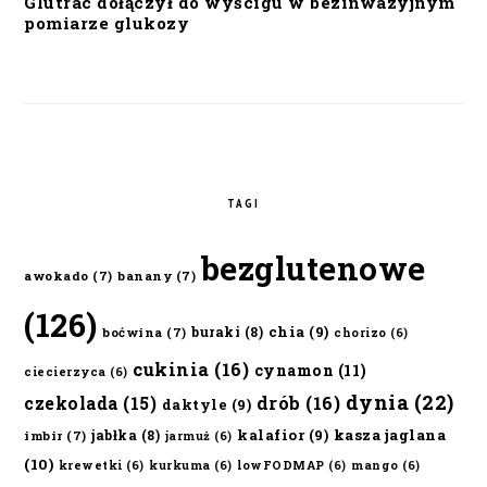
Glutrac dołączył do wyścigu w bezinwazyjnym
pomiarze glukozy
TAGI
bezglutenowe
awokado
(7)
banany
(7)
(126)
chia
(9)
buraki
(8)
boćwina
(7)
chorizo
(6)
cukinia
(16)
cynamon
(11)
ciecierzyca
(6)
dynia
(22)
czekolada
(15)
drób
(16)
daktyle
(9)
kalafior
(9)
kasza jaglana
jabłka
(8)
imbir
(7)
jarmuż
(6)
(10)
krewetki
(6)
kurkuma
(6)
lowFODMAP
(6)
mango
(6)