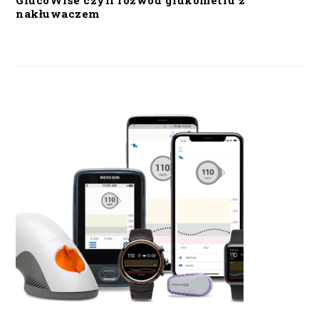
GlucoWise czyli rozwód glukometru z
nakłuwaczem