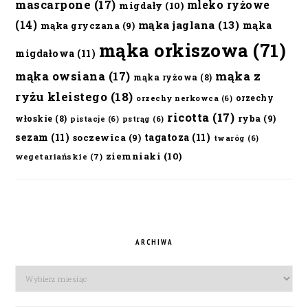
mascarpone
(17)
mleko ryżowe
migdały
(10)
(14)
mąka jaglana
(13)
mąka
mąka gryczana
(9)
mąka orkiszowa
(71)
migdałowa
(11)
mąka owsiana
(17)
mąka z
mąka ryżowa
(8)
ryżu kleistego
(18)
orzechy
orzechy nerkowca
(6)
ricotta
(17)
ryba
(9)
włoskie
(8)
pistacje
(6)
pstrąg
(6)
sezam
(11)
tagatoza
(11)
soczewica
(9)
twaróg
(6)
ziemniaki
(10)
wegetariańskie
(7)
ARCHIWA
Archiwa