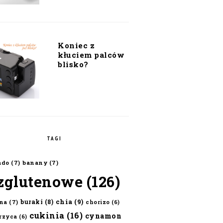
Koniec z
kłuciem palców
blisko?
TAGI
ado
(7)
banany
(7)
zglutenowe
(126)
chia
(9)
buraki
(8)
na
(7)
chorizo
(6)
cukinia
(16)
cynamon
erzyca
(6)