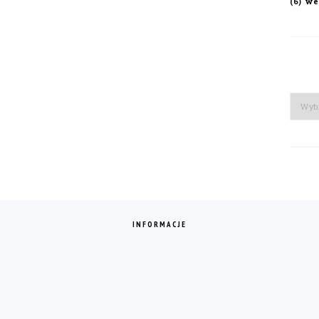
we
(6)
Arch
INFORMACJE