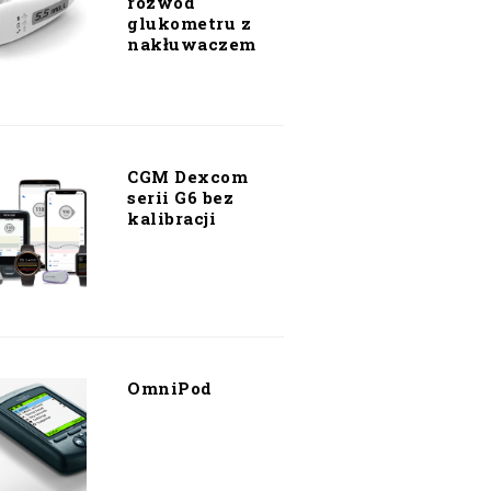
rozwód
glukometru z
nakłuwaczem
CGM Dexcom
serii G6 bez
kalibracji
OmniPod