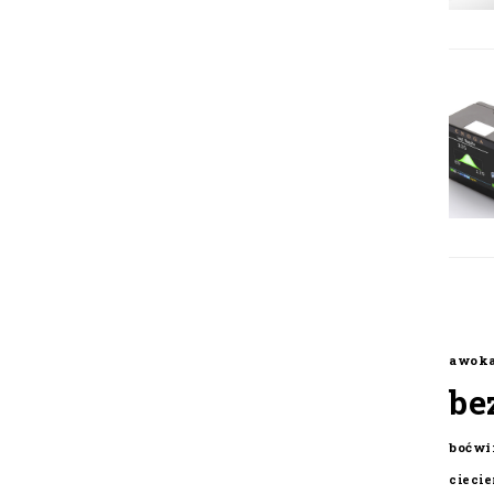
awok
be
boćwi
cieci