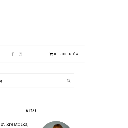
NAV
0 PRODUKTÓW
SOCIAL
MENU
MARY
kaj
EBAR
WITAJ
em kreatorką