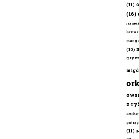
(11)
(16)
jarmu
krewe
mang
(10)
gryc
migd
or
ows
z ry
nerko
pstrąg
(11)
s