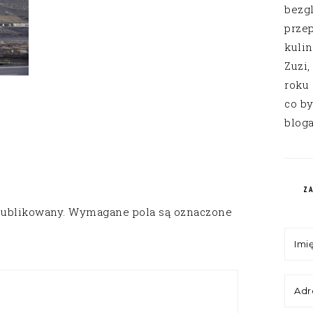
bezg
przep
kuli
Zuzi,
roku
co by
bloga
Z
publikowany.
Wymagane pola są oznaczone