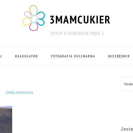
3MAMCUKIER
życie z cukrzycą typu 1
U
KALKULATOR
FOTOGRAFIA KULINARNA
NIEZBĘDNIK
PRI
Szu
SID
Dodaj komentarz
Jest