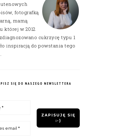
lutenowych
isów, fotografką
narną, mamą
 u której w 2012
 zdiagnozowano cukrzycę typu 1
ło inspiracją do powstania tego
.
APISZ SIĘ DO NASZEGO NEWSLETTERA