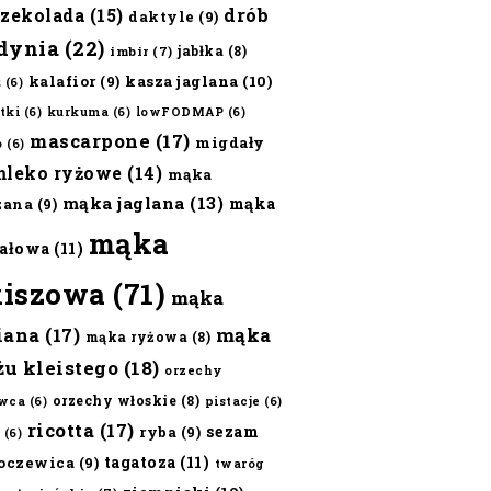
czekolada
(15)
drób
daktyle
(9)
dynia
(22)
jabłka
(8)
imbir
(7)
kalafior
(9)
kasza jaglana
(10)
ż
(6)
tki
(6)
kurkuma
(6)
lowFODMAP
(6)
mascarpone
(17)
migdały
o
(6)
mleko ryżowe
(14)
mąka
mąka jaglana
(13)
mąka
zana
(9)
mąka
ałowa
(11)
kiszowa
(71)
mąka
iana
(17)
mąka
mąka ryżowa
(8)
żu kleistego
(18)
orzechy
orzechy włoskie
(8)
wca
(6)
pistacje
(6)
ricotta
(17)
sezam
ryba
(9)
(6)
tagatoza
(11)
oczewica
(9)
twaróg