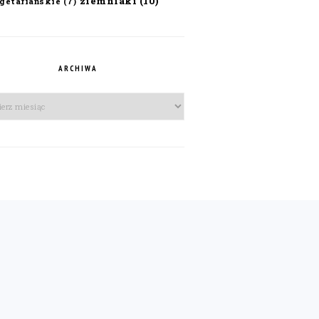
ziemniaki
(10)
getariańskie
(7)
ARCHIWA
iwa