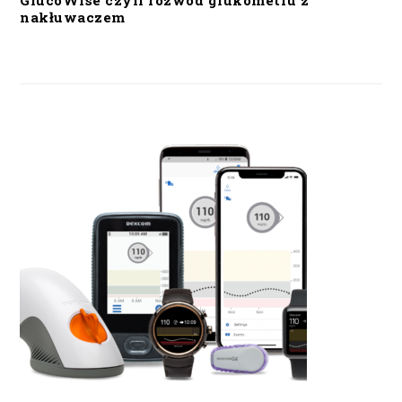
GlucoWise czyli rozwód glukometru z
nakłuwaczem