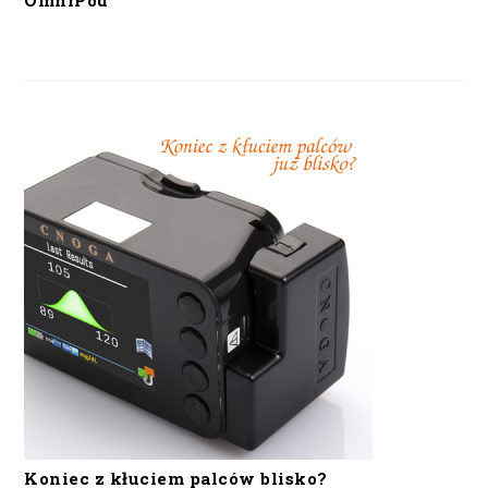
OmniPod
Koniec z kłuciem palców blisko?