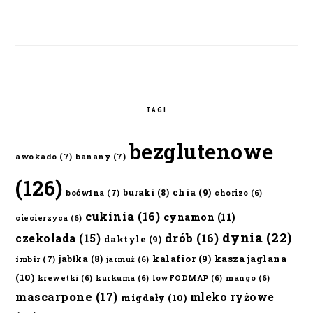
TAGI
bezglutenowe
awokado
(7)
banany
(7)
(126)
chia
(9)
buraki
(8)
boćwina
(7)
chorizo
(6)
cukinia
(16)
cynamon
(11)
ciecierzyca
(6)
dynia
(22)
czekolada
(15)
drób
(16)
daktyle
(9)
kalafior
(9)
kasza jaglana
jabłka
(8)
imbir
(7)
jarmuż
(6)
(10)
krewetki
(6)
kurkuma
(6)
lowFODMAP
(6)
mango
(6)
mascarpone
(17)
mleko ryżowe
migdały
(10)