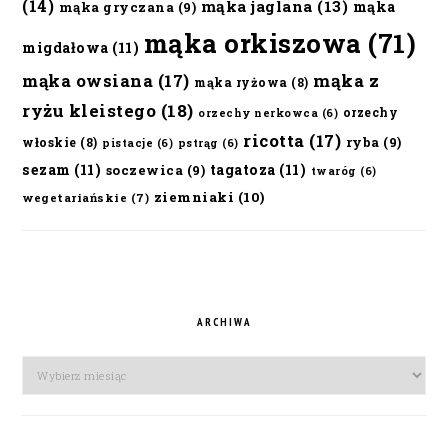
(14)
mąka jaglana
(13)
mąka
mąka gryczana
(9)
mąka orkiszowa
(71)
migdałowa
(11)
mąka owsiana
(17)
mąka z
mąka ryżowa
(8)
ryżu kleistego
(18)
orzechy
orzechy nerkowca
(6)
ricotta
(17)
ryba
(9)
włoskie
(8)
pistacje
(6)
pstrąg
(6)
sezam
(11)
tagatoza
(11)
soczewica
(9)
twaróg
(6)
ziemniaki
(10)
wegetariańskie
(7)
ARCHIWA
Archiwa