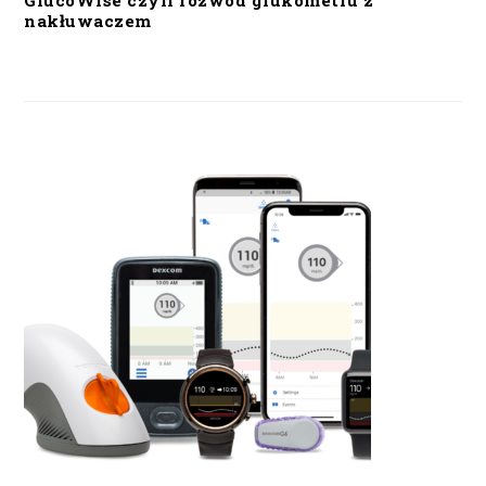
GlucoWise czyli rozwód glukometru z
nakłuwaczem