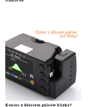
OmniPod
Koniec z kłuciem palców blisko?