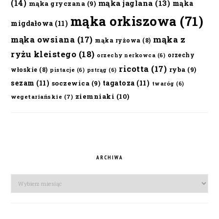
(14)
mąka jaglana
(13)
mąka
mąka gryczana
(9)
mąka orkiszowa
(71)
migdałowa
(11)
mąka owsiana
(17)
mąka z
mąka ryżowa
(8)
ryżu kleistego
(18)
orzechy
orzechy nerkowca
(6)
ricotta
(17)
ryba
(9)
włoskie
(8)
pistacje
(6)
pstrąg
(6)
sezam
(11)
tagatoza
(11)
soczewica
(9)
twaróg
(6)
ziemniaki
(10)
wegetariańskie
(7)
ARCHIWA
Archiwa