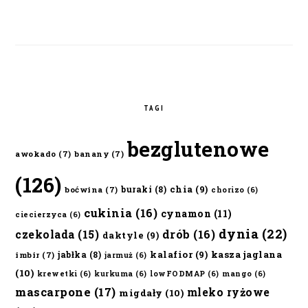
TAGI
bezglutenowe
awokado
(7)
banany
(7)
(126)
chia
(9)
buraki
(8)
boćwina
(7)
chorizo
(6)
cukinia
(16)
cynamon
(11)
ciecierzyca
(6)
dynia
(22)
czekolada
(15)
drób
(16)
daktyle
(9)
kalafior
(9)
kasza jaglana
jabłka
(8)
imbir
(7)
jarmuż
(6)
(10)
krewetki
(6)
kurkuma
(6)
lowFODMAP
(6)
mango
(6)
mascarpone
(17)
mleko ryżowe
migdały
(10)