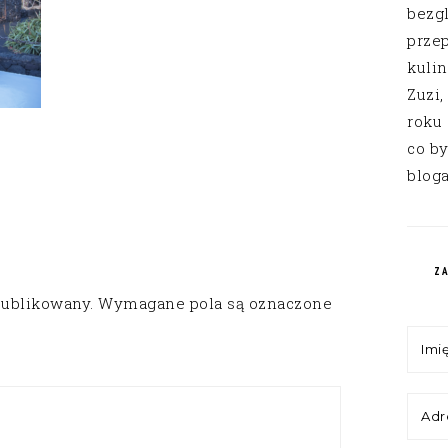
bezg
przep
kuli
Zuzi,
roku
co by
bloga
Z
publikowany.
Wymagane pola są oznaczone