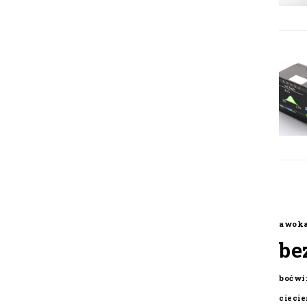
awok
be
boćwi
cieci