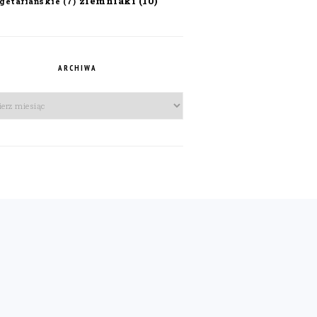
ziemniaki
(10)
getariańskie
(7)
ARCHIWA
iwa