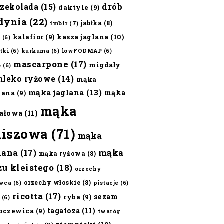
czekolada
(15)
drób
daktyle
(9)
dynia
(22)
jabłka
(8)
imbir
(7)
kalafior
(9)
kasza jaglana
(10)
ż
(6)
tki
(6)
kurkuma
(6)
lowFODMAP
(6)
mascarpone
(17)
migdały
o
(6)
mleko ryżowe
(14)
mąka
mąka jaglana
(13)
mąka
zana
(9)
mąka
ałowa
(11)
kiszowa
(71)
mąka
iana
(17)
mąka
mąka ryżowa
(8)
żu kleistego
(18)
orzechy
orzechy włoskie
(8)
wca
(6)
pistacje
(6)
ricotta
(17)
sezam
ryba
(9)
(6)
tagatoza
(11)
oczewica
(9)
twaróg