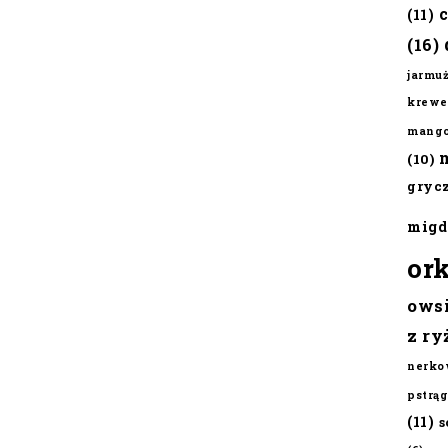
(11)
(16)
jarmu
krewe
mang
(10)
gryc
migd
or
ows
z ry
nerko
pstrąg
(11)
s