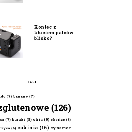
Koniec z
kłuciem palców
blisko?
TAGI
ado
(7)
banany
(7)
zglutenowe
(126)
chia
(9)
buraki
(8)
na
(7)
chorizo
(6)
cukinia
(16)
cynamon
erzyca
(6)