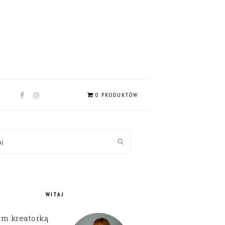
NAV
0 PRODUKTÓW
SOCIAL
MENU
MARY
kaj
EBAR
WITAJ
em kreatorką