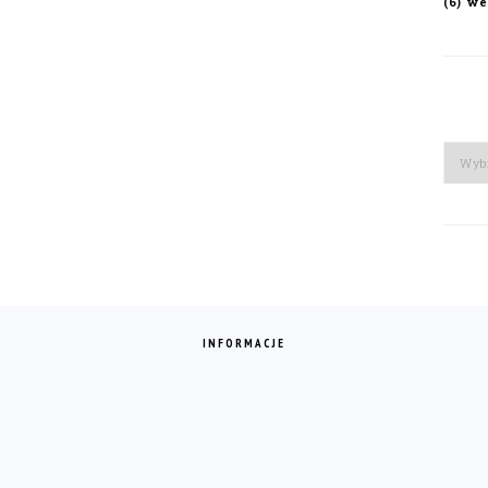
we
(6)
Arch
INFORMACJE