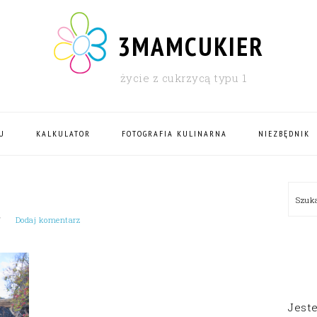
3MAMCUKIER
życie z cukrzycą typu 1
U
KALKULATOR
FOTOGRAFIA KULINARNA
NIEZBĘDNIK
PRI
Szu
SID
Dodaj komentarz
Jest