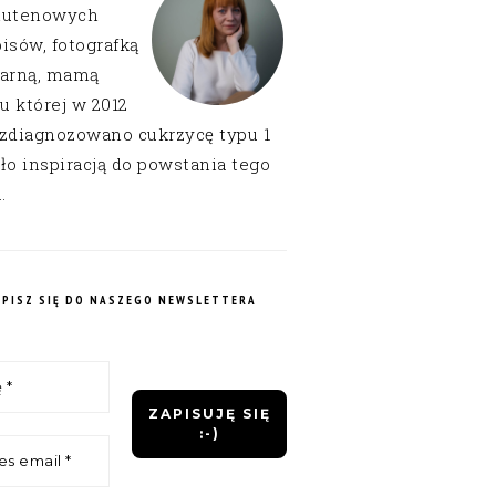
lutenowych
isów, fotografką
narną, mamą
 u której w 2012
 zdiagnozowano cukrzycę typu 1
ło inspiracją do powstania tego
.
APISZ SIĘ DO NASZEGO NEWSLETTERA