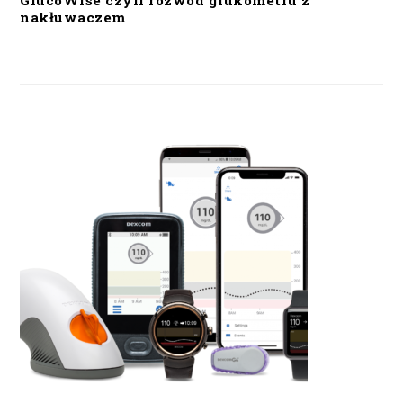
GlucoWise czyli rozwód glukometru z
nakłuwaczem