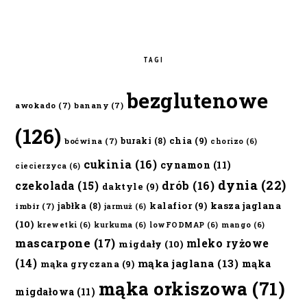
TAGI
bezglutenowe
awokado
(7)
banany
(7)
(126)
chia
(9)
buraki
(8)
boćwina
(7)
chorizo
(6)
cukinia
(16)
cynamon
(11)
ciecierzyca
(6)
dynia
(22)
czekolada
(15)
drób
(16)
daktyle
(9)
kalafior
(9)
kasza jaglana
jabłka
(8)
imbir
(7)
jarmuż
(6)
(10)
krewetki
(6)
kurkuma
(6)
lowFODMAP
(6)
mango
(6)
mascarpone
(17)
mleko ryżowe
migdały
(10)
(14)
mąka jaglana
(13)
mąka
mąka gryczana
(9)
mąka orkiszowa
(71)
migdałowa
(11)