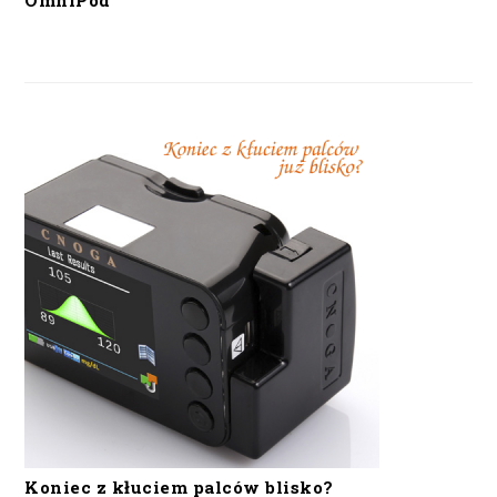
OmniPod
Koniec z kłuciem palców blisko?