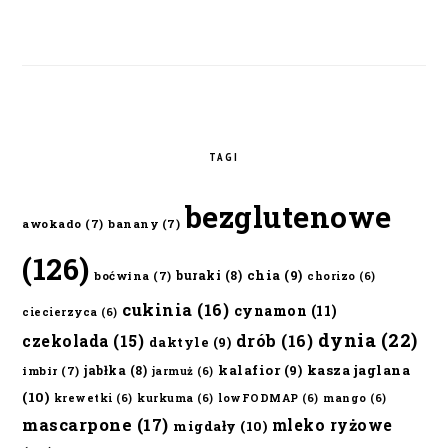
TAGI
bezglutenowe
awokado
(7)
banany
(7)
(126)
chia
(9)
buraki
(8)
boćwina
(7)
chorizo
(6)
cukinia
(16)
cynamon
(11)
ciecierzyca
(6)
dynia
(22)
czekolada
(15)
drób
(16)
daktyle
(9)
kalafior
(9)
kasza jaglana
jabłka
(8)
imbir
(7)
jarmuż
(6)
(10)
krewetki
(6)
kurkuma
(6)
lowFODMAP
(6)
mango
(6)
mascarpone
(17)
mleko ryżowe
migdały
(10)