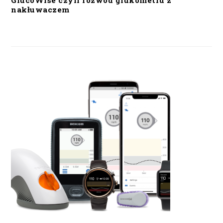
GlucoWise czyli rozwód glukometru z
nakłuwaczem