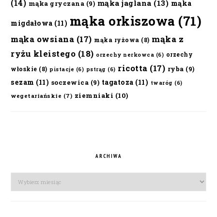
(14)
mąka jaglana
(13)
mąka
mąka gryczana
(9)
mąka orkiszowa
(71)
migdałowa
(11)
mąka owsiana
(17)
mąka z
mąka ryżowa
(8)
ryżu kleistego
(18)
orzechy
orzechy nerkowca
(6)
ricotta
(17)
ryba
(9)
włoskie
(8)
pistacje
(6)
pstrąg
(6)
sezam
(11)
tagatoza
(11)
soczewica
(9)
twaróg
(6)
ziemniaki
(10)
wegetariańskie
(7)
ARCHIWA
Archiwa