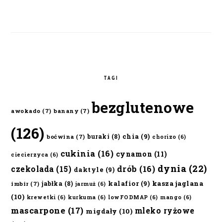
TAGI
bezglutenowe
awokado
(7)
banany
(7)
(126)
chia
(9)
buraki
(8)
boćwina
(7)
chorizo
(6)
cukinia
(16)
cynamon
(11)
ciecierzyca
(6)
dynia
(22)
czekolada
(15)
drób
(16)
daktyle
(9)
kalafior
(9)
kasza jaglana
jabłka
(8)
imbir
(7)
jarmuż
(6)
(10)
krewetki
(6)
kurkuma
(6)
lowFODMAP
(6)
mango
(6)
mascarpone
(17)
mleko ryżowe
migdały
(10)