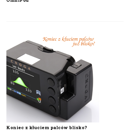
OmniPod
Koniec z kłuciem palców blisko?