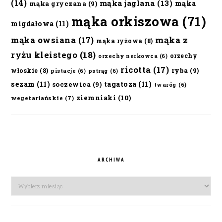
(14)
mąka jaglana
(13)
mąka
mąka gryczana
(9)
mąka orkiszowa
(71)
migdałowa
(11)
mąka owsiana
(17)
mąka z
mąka ryżowa
(8)
ryżu kleistego
(18)
orzechy
orzechy nerkowca
(6)
ricotta
(17)
ryba
(9)
włoskie
(8)
pistacje
(6)
pstrąg
(6)
sezam
(11)
tagatoza
(11)
soczewica
(9)
twaróg
(6)
ziemniaki
(10)
wegetariańskie
(7)
ARCHIWA
Archiwa