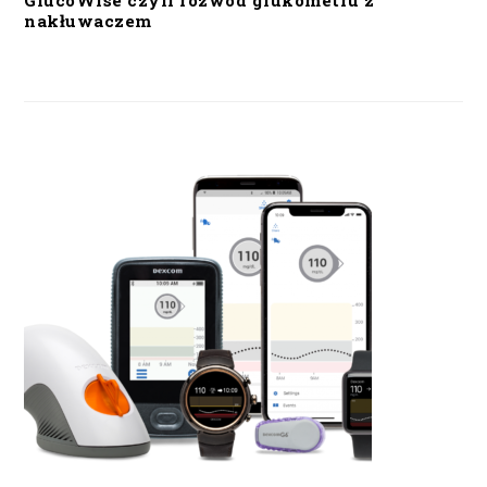
GlucoWise czyli rozwód glukometru z
nakłuwaczem