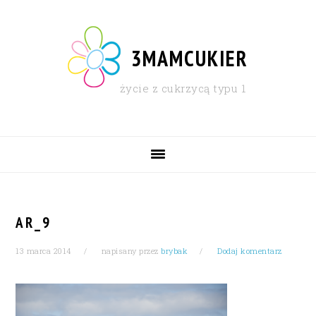
Skip
Skip
Skip
Skip
to
to
to
to
primary
content
primary
footer
3MAMCUKIER
navigation
sidebar
życie z cukrzycą typu 1
MAIN
NAVIGATION
AR_9
13 marca 2014
napisany przez
brybak
Dodaj komentarz