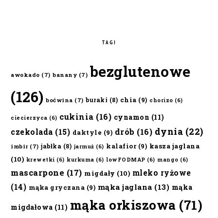
TAGI
bezglutenowe
awokado
(7)
banany
(7)
(126)
chia
(9)
buraki
(8)
boćwina
(7)
chorizo
(6)
cukinia
(16)
cynamon
(11)
ciecierzyca
(6)
dynia
(22)
czekolada
(15)
drób
(16)
daktyle
(9)
kalafior
(9)
kasza jaglana
jabłka
(8)
imbir
(7)
jarmuż
(6)
(10)
krewetki
(6)
kurkuma
(6)
lowFODMAP
(6)
mango
(6)
mascarpone
(17)
mleko ryżowe
migdały
(10)
(14)
mąka jaglana
(13)
mąka
mąka gryczana
(9)
mąka orkiszowa
(71)
migdałowa
(11)