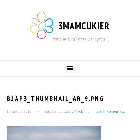
Skip
Skip
Skip
Skip
to
to
to
to
primary
content
primary
footer
3MAMCUKIER
navigation
sidebar
życie z cukrzycą typu 1
MAIN
NAVIGATION
B2AP3_THUMBNAIL_AR_9.PNG
13 marca 2014
napisany przez
brybak
Dodaj komentarz