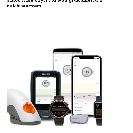
GlucoWise czyli rozwód glukometru z
nakłuwaczem