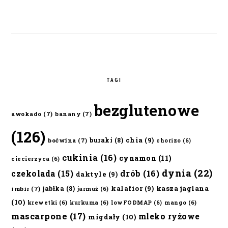
TAGI
bezglutenowe
awokado
(7)
banany
(7)
(126)
chia
(9)
buraki
(8)
boćwina
(7)
chorizo
(6)
cukinia
(16)
cynamon
(11)
ciecierzyca
(6)
dynia
(22)
czekolada
(15)
drób
(16)
daktyle
(9)
kalafior
(9)
kasza jaglana
jabłka
(8)
imbir
(7)
jarmuż
(6)
(10)
krewetki
(6)
kurkuma
(6)
lowFODMAP
(6)
mango
(6)
mascarpone
(17)
mleko ryżowe
migdały
(10)