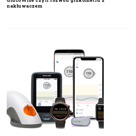
GlucoWise czyli rozwód glukometru z
nakłuwaczem