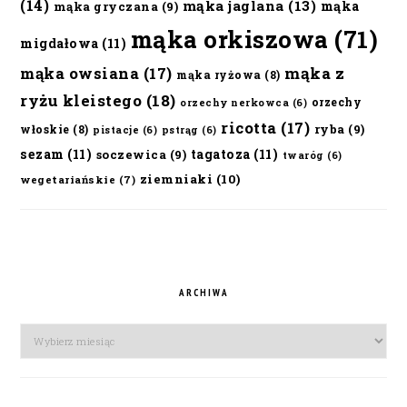
(14)
mąka jaglana
(13)
mąka
mąka gryczana
(9)
mąka orkiszowa
(71)
migdałowa
(11)
mąka owsiana
(17)
mąka z
mąka ryżowa
(8)
ryżu kleistego
(18)
orzechy
orzechy nerkowca
(6)
ricotta
(17)
ryba
(9)
włoskie
(8)
pistacje
(6)
pstrąg
(6)
sezam
(11)
tagatoza
(11)
soczewica
(9)
twaróg
(6)
ziemniaki
(10)
wegetariańskie
(7)
ARCHIWA
Archiwa