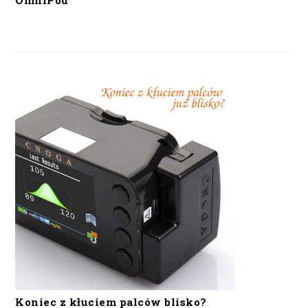
OmniPod
Koniec z kłuciem palców blisko?