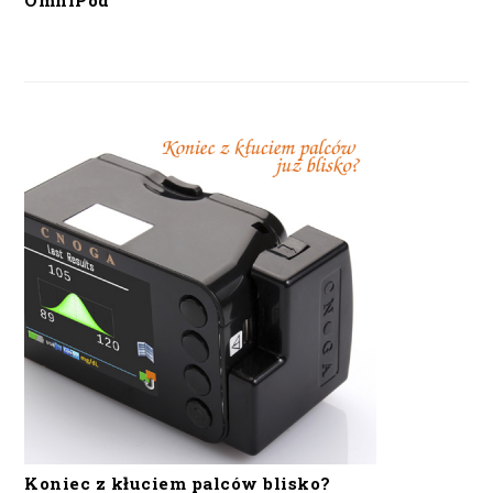
OmniPod
Koniec z kłuciem palców blisko?