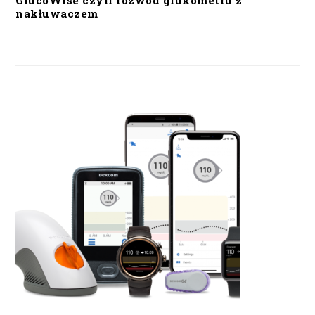
GlucoWise czyli rozwód glukometru z
nakłuwaczem