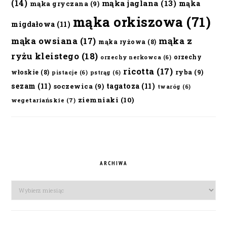
(14)
mąka jaglana
(13)
mąka
mąka gryczana
(9)
mąka orkiszowa
(71)
migdałowa
(11)
mąka owsiana
(17)
mąka z
mąka ryżowa
(8)
ryżu kleistego
(18)
orzechy
orzechy nerkowca
(6)
ricotta
(17)
ryba
(9)
włoskie
(8)
pistacje
(6)
pstrąg
(6)
sezam
(11)
tagatoza
(11)
soczewica
(9)
twaróg
(6)
ziemniaki
(10)
wegetariańskie
(7)
ARCHIWA
Archiwa