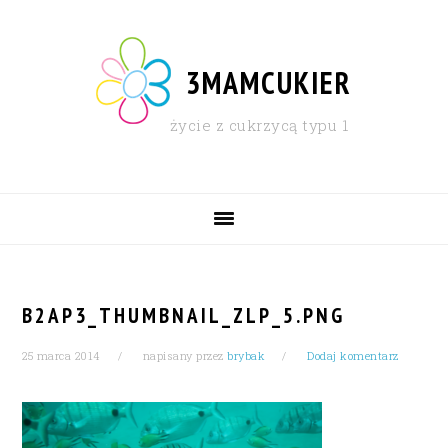
Skip
Skip
Skip
Skip
to
to
to
to
primary
content
primary
footer
3MAMCUKIER
navigation
sidebar
życie z cukrzycą typu 1
MAIN
NAVIGATION
B2AP3_THUMBNAIL_ZLP_5.PNG
25 marca 2014
napisany przez
brybak
Dodaj komentarz