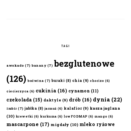
TAGI
bezglutenowe
awokado
(7)
banany
(7)
(126)
chia
(9)
buraki
(8)
boćwina
(7)
chorizo
(6)
cukinia
(16)
cynamon
(11)
ciecierzyca
(6)
dynia
(22)
czekolada
(15)
drób
(16)
daktyle
(9)
kalafior
(9)
kasza jaglana
jabłka
(8)
imbir
(7)
jarmuż
(6)
(10)
krewetki
(6)
kurkuma
(6)
lowFODMAP
(6)
mango
(6)
mascarpone
(17)
mleko ryżowe
migdały
(10)