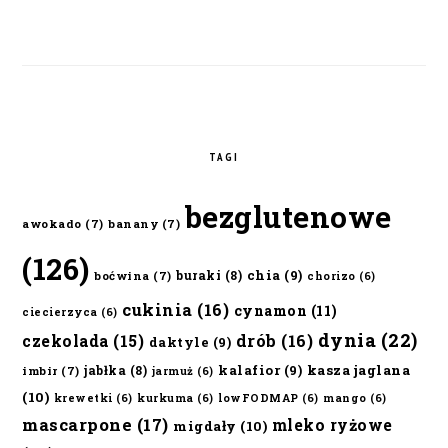
TAGI
bezglutenowe
awokado
(7)
banany
(7)
(126)
chia
(9)
buraki
(8)
boćwina
(7)
chorizo
(6)
cukinia
(16)
cynamon
(11)
ciecierzyca
(6)
dynia
(22)
czekolada
(15)
drób
(16)
daktyle
(9)
kalafior
(9)
kasza jaglana
jabłka
(8)
imbir
(7)
jarmuż
(6)
(10)
krewetki
(6)
kurkuma
(6)
lowFODMAP
(6)
mango
(6)
mascarpone
(17)
mleko ryżowe
migdały
(10)