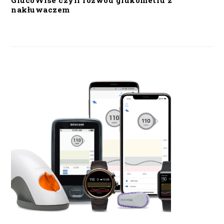
GlucoWise czyli rozwód glukometru z
nakłuwaczem