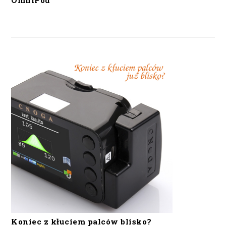
OmniPod
Koniec z kłuciem palców blisko?