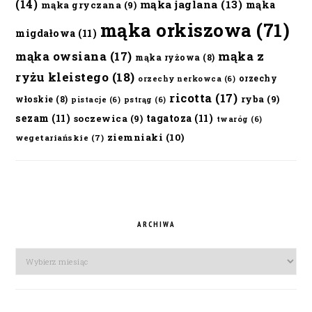
(14)
mąka jaglana
(13)
mąka
mąka gryczana
(9)
mąka orkiszowa
(71)
migdałowa
(11)
mąka owsiana
(17)
mąka z
mąka ryżowa
(8)
ryżu kleistego
(18)
orzechy
orzechy nerkowca
(6)
ricotta
(17)
ryba
(9)
włoskie
(8)
pistacje
(6)
pstrąg
(6)
sezam
(11)
tagatoza
(11)
soczewica
(9)
twaróg
(6)
ziemniaki
(10)
wegetariańskie
(7)
ARCHIWA
Archiwa