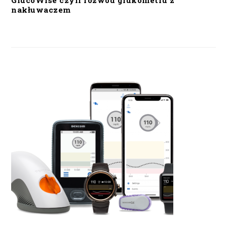
GlucoWise czyli rozwód glukometru z
nakłuwaczem