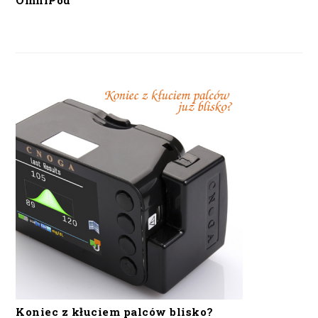
OmniPod
Koniec z kłuciem palców blisko?