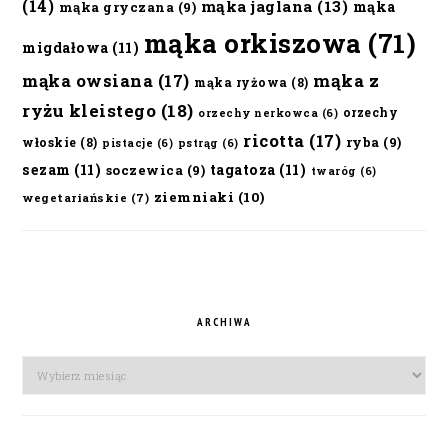
(14)
mąka jaglana
(13)
mąka
mąka gryczana
(9)
mąka orkiszowa
(71)
migdałowa
(11)
mąka owsiana
(17)
mąka z
mąka ryżowa
(8)
ryżu kleistego
(18)
orzechy
orzechy nerkowca
(6)
ricotta
(17)
ryba
(9)
włoskie
(8)
pistacje
(6)
pstrąg
(6)
sezam
(11)
tagatoza
(11)
soczewica
(9)
twaróg
(6)
ziemniaki
(10)
wegetariańskie
(7)
ARCHIWA
Archiwa