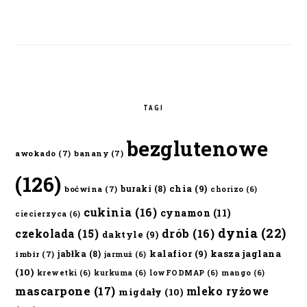
TAGI
bezglutenowe
awokado
(7)
banany
(7)
(126)
chia
(9)
buraki
(8)
boćwina
(7)
chorizo
(6)
cukinia
(16)
cynamon
(11)
ciecierzyca
(6)
dynia
(22)
czekolada
(15)
drób
(16)
daktyle
(9)
kalafior
(9)
kasza jaglana
jabłka
(8)
imbir
(7)
jarmuż
(6)
(10)
krewetki
(6)
kurkuma
(6)
lowFODMAP
(6)
mango
(6)
mascarpone
(17)
mleko ryżowe
migdały
(10)