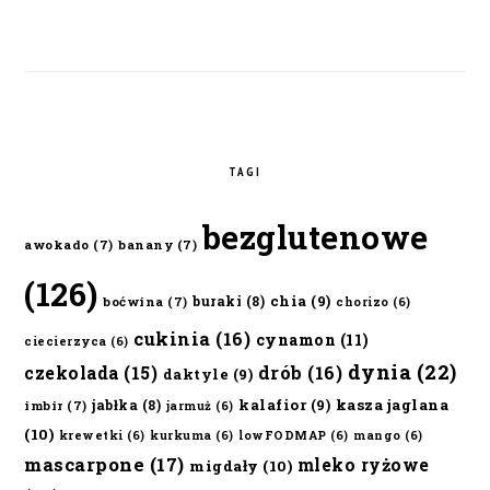
TAGI
bezglutenowe
awokado
(7)
banany
(7)
(126)
chia
(9)
buraki
(8)
boćwina
(7)
chorizo
(6)
cukinia
(16)
cynamon
(11)
ciecierzyca
(6)
dynia
(22)
czekolada
(15)
drób
(16)
daktyle
(9)
kalafior
(9)
kasza jaglana
jabłka
(8)
imbir
(7)
jarmuż
(6)
(10)
krewetki
(6)
kurkuma
(6)
lowFODMAP
(6)
mango
(6)
mascarpone
(17)
mleko ryżowe
migdały
(10)