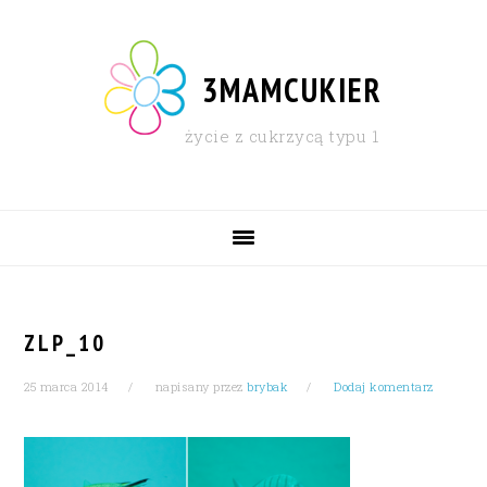
Skip
Skip
Skip
Skip
to
to
to
to
primary
content
primary
footer
3MAMCUKIER
navigation
sidebar
życie z cukrzycą typu 1
MAIN
NAVIGATION
ZLP_10
25 marca 2014
napisany przez
brybak
Dodaj komentarz