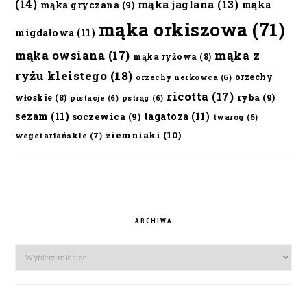
(14)
mąka jaglana
(13)
mąka
mąka gryczana
(9)
mąka orkiszowa
(71)
migdałowa
(11)
mąka owsiana
(17)
mąka z
mąka ryżowa
(8)
ryżu kleistego
(18)
orzechy
orzechy nerkowca
(6)
ricotta
(17)
ryba
(9)
włoskie
(8)
pistacje
(6)
pstrąg
(6)
sezam
(11)
tagatoza
(11)
soczewica
(9)
twaróg
(6)
ziemniaki
(10)
wegetariańskie
(7)
ARCHIWA
Archiwa