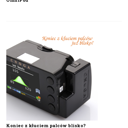
OmniPod
Koniec z kłuciem palców blisko?