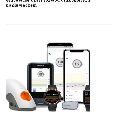
GlucoWise czyli rozwód glukometru z
nakłuwaczem