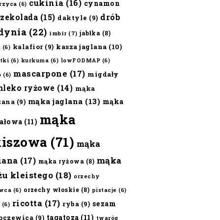
cukinia
(16)
cynamon
erzyca
(6)
czekolada
(15)
drób
daktyle
(9)
dynia
(22)
jabłka
(8)
imbir
(7)
kalafior
(9)
kasza jaglana
(10)
ż
(6)
tki
(6)
kurkuma
(6)
lowFODMAP
(6)
mascarpone
(17)
migdały
o
(6)
mleko ryżowe
(14)
mąka
mąka jaglana
(13)
mąka
zana
(9)
mąka
ałowa
(11)
kiszowa
(71)
mąka
iana
(17)
mąka
mąka ryżowa
(8)
żu kleistego
(18)
orzechy
orzechy włoskie
(8)
wca
(6)
pistacje
(6)
ricotta
(17)
sezam
ryba
(9)
(6)
tagatoza
(11)
oczewica
(9)
twaróg