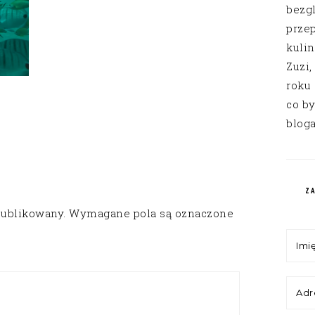
bezg
przep
kuli
Zuzi,
roku
co by
bloga
Z
publikowany.
Wymagane pola są oznaczone