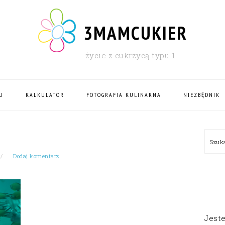
3MAMCUKIER
życie z cukrzycą typu 1
U
KALKULATOR
FOTOGRAFIA KULINARNA
NIEZBĘDNIK
PRI
Szu
SID
Dodaj komentarz
Jest