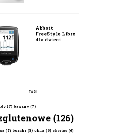
Abbott
FreeStyle Libre
dla dzieci
TAGI
ado
(7)
banany
(7)
zglutenowe
(126)
chia
(9)
buraki
(8)
na
(7)
chorizo
(6)