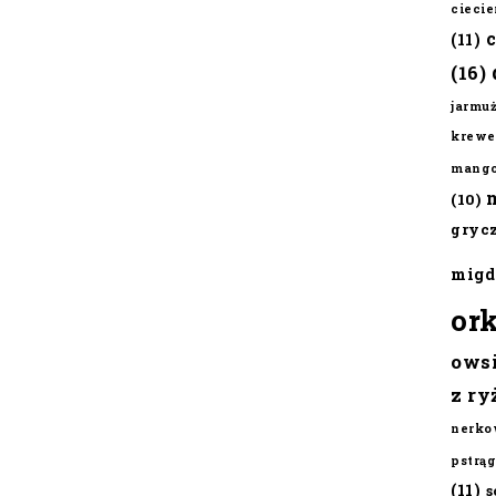
cieci
(11)
(16)
jarmu
krewe
mang
(10)
gryc
migd
or
ows
z ry
nerko
pstrąg
(11)
s