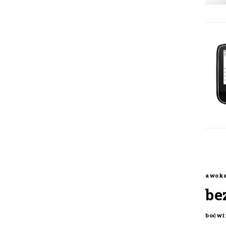
awok
be
boćwi