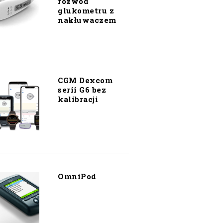
rozwód
glukometru z
nakłuwaczem
CGM Dexcom
serii G6 bez
kalibracji
OmniPod