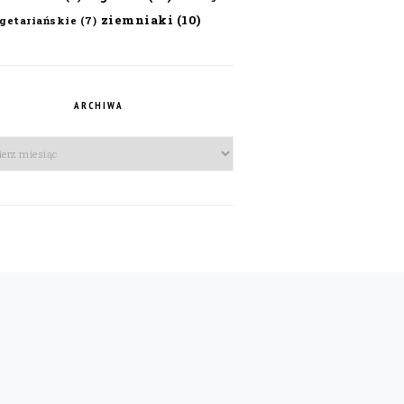
ziemniaki
(10)
getariańskie
(7)
ARCHIWA
iwa