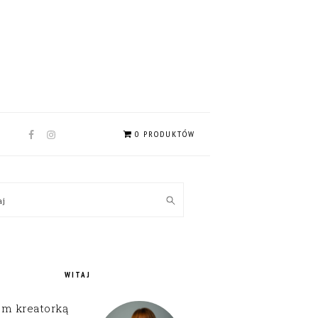
NAV
0 PRODUKTÓW
SOCIAL
MENU
MARY
kaj
EBAR
WITAJ
em kreatorką