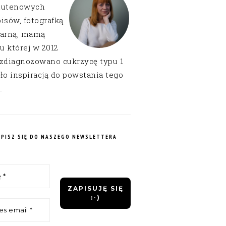
lutenowych
isów, fotografką
narną, mamą
 u której w 2012
 zdiagnozowano cukrzycę typu 1
ło inspiracją do powstania tego
.
APISZ SIĘ DO NASZEGO NEWSLETTERA