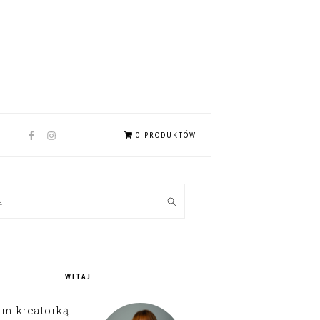
NAV
0 PRODUKTÓW
SOCIAL
MENU
MARY
kaj
EBAR
WITAJ
em kreatorką