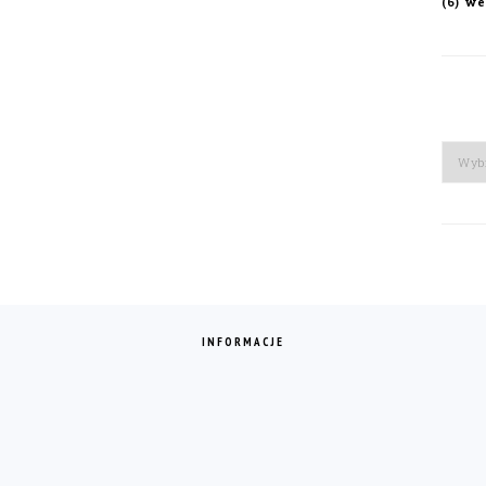
we
(6)
Arch
INFORMACJE