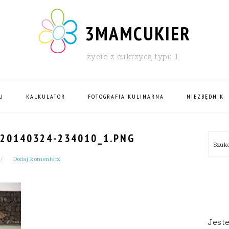
3MAMCUKIER
życie z cukrzycą typu 1
U
KALKULATOR
FOTOGRAFIA KULINARNA
NIEZBĘDNIK
PRI
20140324-234010_1.PNG
Szu
SID
Dodaj komentarz
Jest