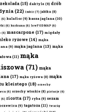
czekolada
(15)
drób
daktyle
(9)
dynia
(22)
jabłka
(8)
imbir
(7)
kalafior
(9)
kasza jaglana
(10)
ż
(6)
tki
(6)
kurkuma
(6)
lowFODMAP
(6)
mascarpone
(17)
migdały
o
(6)
mleko ryżowe
(14)
mąka
mąka jaglana
(13)
mąka
zana
(9)
mąka
ałowa
(11)
kiszowa
(71)
mąka
iana
(17)
mąka
mąka ryżowa
(8)
żu kleistego
(18)
orzechy
orzechy włoskie
(8)
wca
(6)
pistacje
(6)
ricotta
(17)
sezam
ryba
(9)
(6)
tagatoza
(11)
oczewica
(9)
twaróg