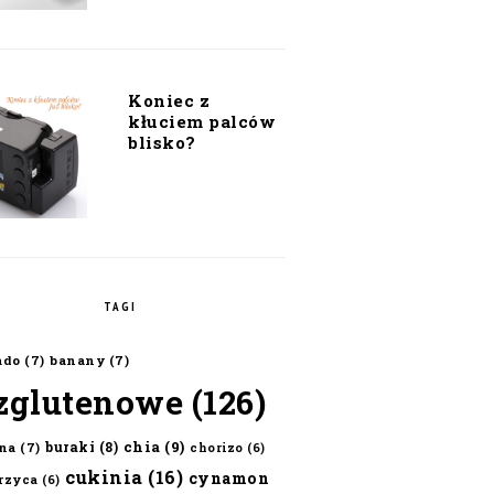
Koniec z
kłuciem palców
blisko?
TAGI
ado
(7)
banany
(7)
zglutenowe
(126)
chia
(9)
buraki
(8)
na
(7)
chorizo
(6)
cukinia
(16)
cynamon
erzyca
(6)