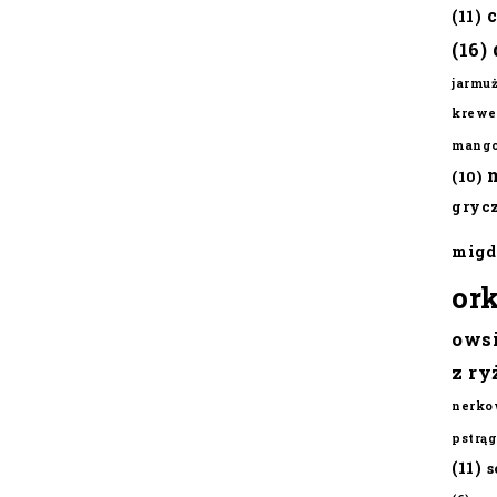
(11)
(16)
jarmu
krewe
mang
(10)
gryc
migd
or
ows
z ry
nerko
pstrąg
(11)
s