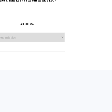
ziemniaki
(10)
getariańskie
(7)
ARCHIWA
iwa