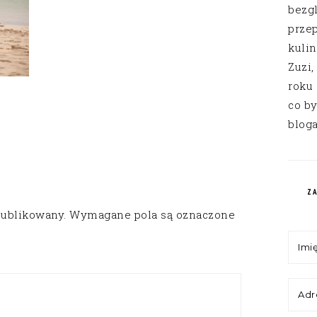
bezg
przep
kuli
Zuzi,
roku
co by
bloga
Z
publikowany.
Wymagane pola są oznaczone