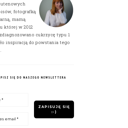
lutenowych
isów, fotografką
narną, mamą
 u której w 2012
 zdiagnozowano cukrzycę typu 1
ło inspiracją do powstania tego
.
APISZ SIĘ DO NASZEGO NEWSLETTERA