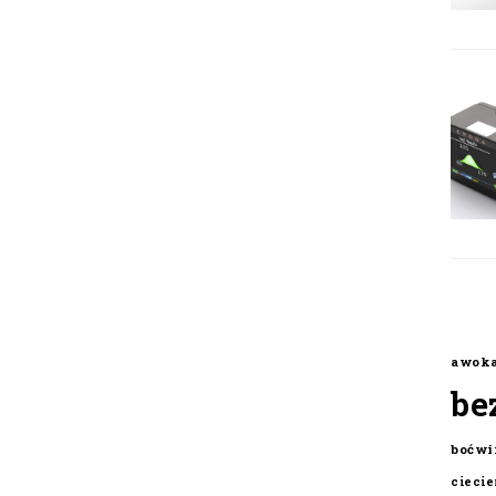
awok
be
boćwi
cieci