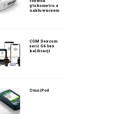
rozwód
glukometru z
nakłuwaczem
CGM Dexcom
serii G6 bez
kalibracji
OmniPod