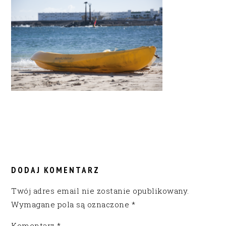
READER
INTERACTIONS
DODAJ KOMENTARZ
Twój adres email nie zostanie opublikowany.
Wymagane pola są oznaczone
*
Komentarz
*