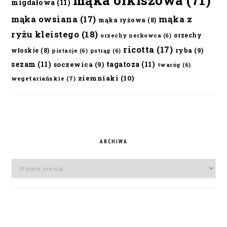
mąka orkiszowa
(71)
migdałowa
(11)
mąka owsiana
(17)
mąka z
mąka ryżowa
(8)
ryżu kleistego
(18)
orzechy
orzechy nerkowca
(6)
ricotta
(17)
ryba
(9)
włoskie
(8)
pistacje
(6)
pstrąg
(6)
sezam
(11)
tagatoza
(11)
soczewica
(9)
twaróg
(6)
ziemniaki
(10)
wegetariańskie
(7)
ARCHIWA
Archiwa