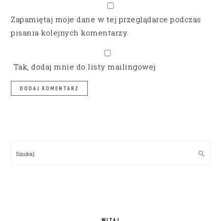
Zapamiętaj moje dane w tej przeglądarce podczas
pisania kolejnych komentarzy.
Tak, dodaj mnie do listy mailingowej
PRIMARY
SIDEBAR
Szukaj
WITAJ