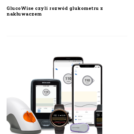
GlucoWise czyli rozwód glukometru z
nakłuwaczem