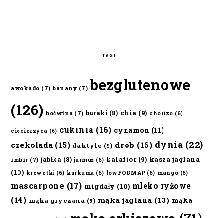
TAGI
bezglutenowe
awokado
(7)
banany
(7)
(126)
chia
(9)
buraki
(8)
boćwina
(7)
chorizo
(6)
cukinia
(16)
cynamon
(11)
ciecierzyca
(6)
dynia
(22)
czekolada
(15)
drób
(16)
daktyle
(9)
kalafior
(9)
kasza jaglana
jabłka
(8)
imbir
(7)
jarmuż
(6)
(10)
krewetki
(6)
kurkuma
(6)
lowFODMAP
(6)
mango
(6)
mascarpone
(17)
mleko ryżowe
migdały
(10)
(14)
mąka jaglana
(13)
mąka
mąka gryczana
(9)